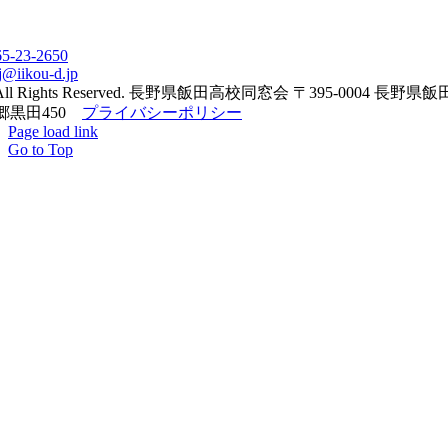
65-23-2650
j@iikou-d.jp
All Rights Reserved. 長野県飯田高校同窓会 〒395-0004 長野県
郷黒田450
プライバシーポリシー
Page load link
Go to Top