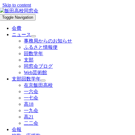
Skip to content
Toggle Navigation
会費
ニュース
事務局からのお知らせ
ふるさと情報便
回数学年
支部
同窓会ブログ
Web芸術館
支部回数学年
在京飯田高校
一六会
一七会
高18
一九会
高21
二二会
会報