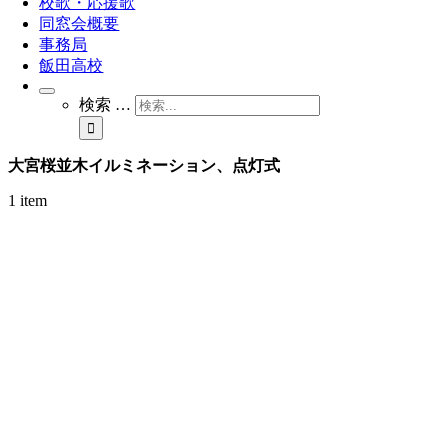
校歌・応援歌
同窓会概要
事務局
飯田高校
検索 …
大宮桜並木イルミネーション、点灯式
1 item