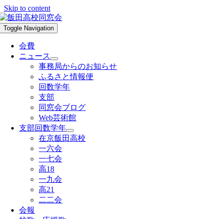
Skip to content
Toggle Navigation
会費
ニュース
事務局からのお知らせ
ふるさと情報便
回数学年
支部
同窓会ブログ
Web芸術館
支部回数学年
在京飯田高校
一六会
一七会
高18
一九会
高21
二二会
会報