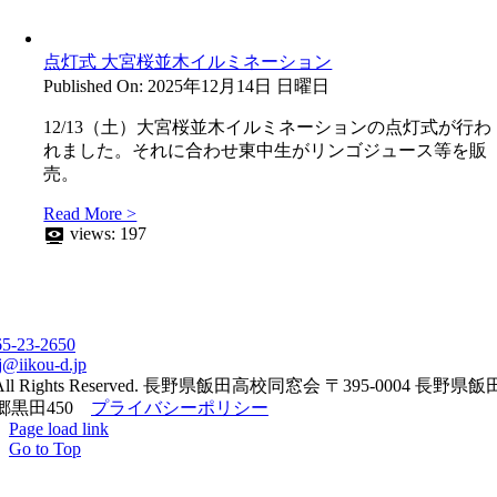
点灯式 大宮桜並木イルミネーション
Published On: 2025年12月14日 日曜日
12/13（土）大宮桜並木イルミネーションの点灯式が行わ
れました。それに合わせ東中生がリンゴジュース等を販
売。
Read More >
views:
197
65-23-2650
j@iikou-d.jp
All Rights Reserved. 長野県飯田高校同窓会 〒395-0004 長野県
郷黒田450
プライバシーポリシー
Page load link
Go to Top