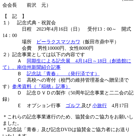
会会長 前沢 元）
【 記 】
１） 記念式典・祝賀会
日程 2023年4月16日（日） 受付13：00～ 開式
14：00
場所
ビーラクスマツカワ
（飯田市鼎中平）
会費 男性10000円、女性8000円
２）記念事業としては以下の内容です
Ａ
同期生による記念展 4月14日～18日（創造館に
て）
、
南信州新聞紹介記事
Ｂ
記念誌「青春」 （発行済です）
Ｃ 高校への寄付（校門の維持管理基金へ贈呈済で
す）
参考資料（『稲穂』記事）
Ｄ 記念ＤＶＤの製作（50周年記念事業と二二会の記
録）
Ｅ オプション行事
ゴルフ
及び
小旅行
4月17日
＊これらの記念事業遂行のため、協賛金のご協力をお願いし
ました。
＊記念誌「青春」及び記念DVDは協賛金ご協力者にお送り
いたします。