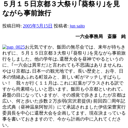
５月１５日京都３大祭り｢葵祭り｣を見
ながら事前旅行
投稿日時:
2005年5月15日
投稿者:
jun saito
一六会事務局 斎藤 純
お元気ですか。飯田の無尽会では、来年が待ちき
れずに、５月１５日京都３大祭り｢葵祭り｣を見ながら事前旅
行をしました。他の学年は､還暦大会を昼神でやるというの
に、｢一六会は異常だ｣と言われても不思議はありませんね。
やはり京都は､日本一の観光地です。長い歴史と、お寺、日
本の情緒あふれる町並みと、新しい町がマッチしすばらし
い！ 我々が行く１１月は､これに紅葉がプラスされる訳で
すから尚素晴らしいと思います。飯田も小京都といわれて､
碁盤の目になっていますが、その感覚で歩きましたが京都は
広い、何と歩いた歩数２万歩弱(宮沢君提供) 前回四〇周年記
念式典（昼神温泉阿智川）にて承認されました伊佐栄豊実行
委員長を中心に還暦大会を企画してます。現在決まっている
事を書いておきますので、今から計画の中に入れてくださ
い。