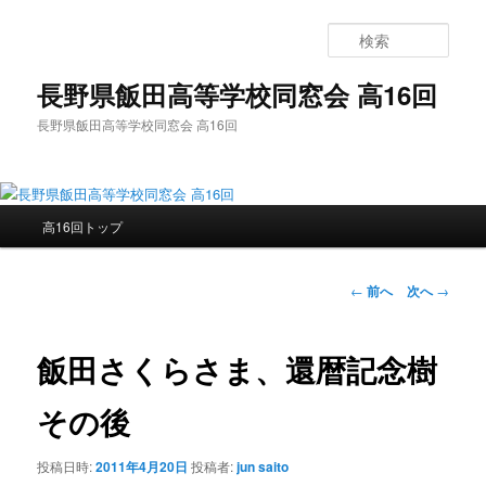
メ
イ
検
ン
索
コ
長野県飯田高等学校同窓会 高16回
ン
長野県飯田高等学校同窓会 高16回
テ
ン
ツ
へ
メ
移
高16回トップ
イ
動
ン
メ
投
←
前へ
次へ
→
ニ
稿
ュ
ナ
ー
ビ
飯田さくらさま、還暦記念樹
ゲ
ー
その後
シ
ョ
投稿日時:
2011年4月20日
投稿者:
jun saito
ン