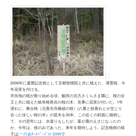
2006年に還暦記念樹として京都智積院と共に植えた、薄墨桜、今
年花実を付ける。
市街地の桜が散り始める頃、飯田の北方さくらさま隣に、桜の女
王と共に植えた岐阜根尾谷の桜の木、見事に花実が付いた。1年
遅れに、舞台桜（元善光寺麻績の桜）(八重と枝垂れとが交じり
合った珍しい桜の木）の苗木を35本、この近くの斜面に植樹し
て、その翌年には、水遣りもしたが、葉が鹿のえさになったの
か、今年は、枝のみであった。来年を期待しよう。記念植樹の様
子は;
一六会ﾎｰﾑﾍﾟｰｼﾞin 2006
で