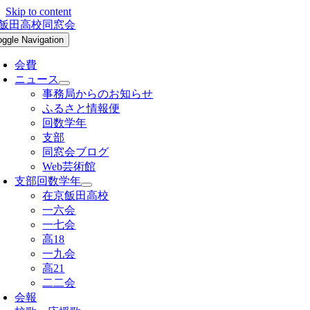
Skip to content
oggle Navigation
会費
ニュース
事務局からのお知らせ
ふるさと情報便
回数学年
支部
同窓会ブログ
Web芸術館
支部回数学年
在京飯田高校
一六会
一七会
高18
一九会
高21
二二会
会報