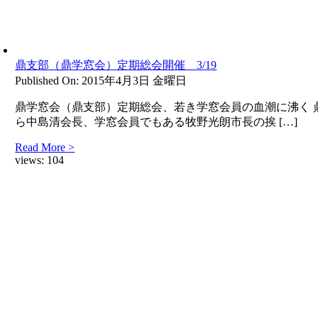
鼎支部（鼎学窓会）定期総会開催 3/19
Published On: 2015年4月3日 金曜日
鼎学窓会（鼎支部）定期総会、若き学窓会員の血潮に沸く 
ら中島清会長、学窓会員でもある牧野光朗市長の挨 […]
Read More >
views:
104