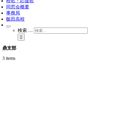
校歌・応援歌
同窓会概要
事務局
飯田高校
検索 …
鼎支部
3 items