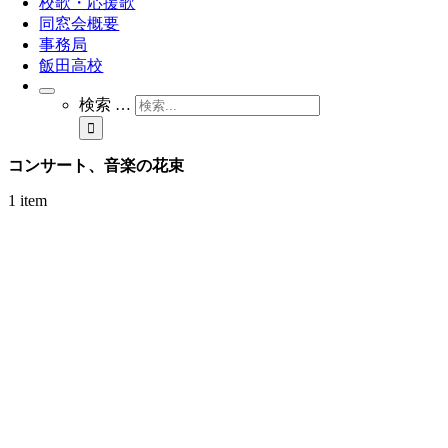
校歌・応援歌
同窓会概要
事務局
飯田高校
検索 …
コンサート、音楽の花束
1 item