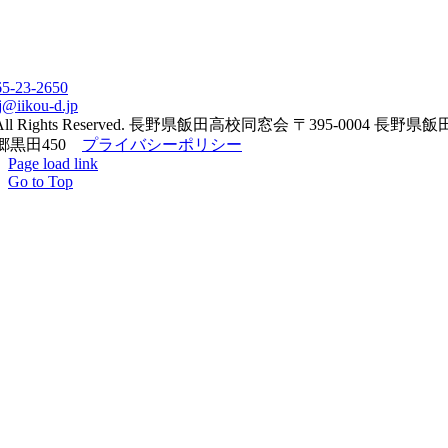
65-23-2650
j@iikou-d.jp
All Rights Reserved. 長野県飯田高校同窓会 〒395-0004 長野県
郷黒田450
プライバシーポリシー
Page load link
Go to Top