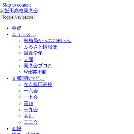
Skip to content
Toggle Navigation
会費
ニュース
事務局からのお知らせ
ふるさと情報便
回数学年
支部
同窓会ブログ
Web芸術館
支部回数学年
在京飯田高校
一六会
一七会
高18
一九会
高21
二二会
会報