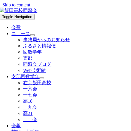
Skip to content
Toggle Navigation
会費
ニュース
事務局からのお知らせ
ふるさと情報便
回数学年
支部
同窓会ブログ
Web芸術館
支部回数学年
在京飯田高校
一六会
一七会
高18
一九会
高21
二二会
会報