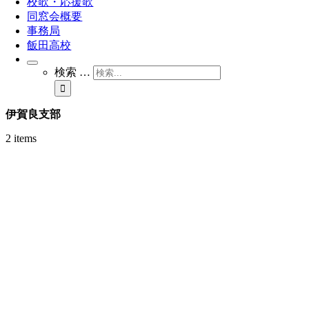
校歌・応援歌
同窓会概要
事務局
飯田高校
検索 …
伊賀良支部
2 items