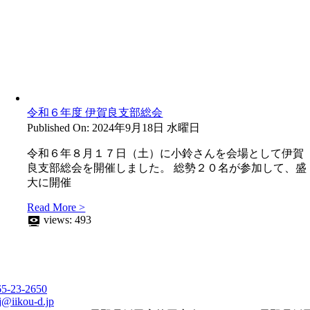
令和６年度 伊賀良支部総会
Published On: 2024年9月18日 水曜日
令和６年８月１７日（土）に小鈴さんを会場として伊賀
良支部総会を開催しました。 総勢２０名が参加して、盛
大に開催
Read More >
views:
493
65-23-2650
j@iikou-d.jp