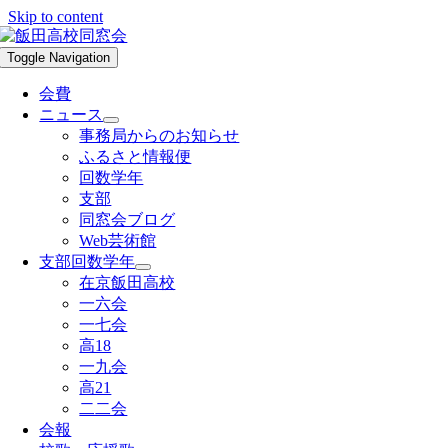
Skip to content
Toggle Navigation
会費
ニュース
事務局からのお知らせ
ふるさと情報便
回数学年
支部
同窓会ブログ
Web芸術館
支部回数学年
在京飯田高校
一六会
一七会
高18
一九会
高21
二二会
会報