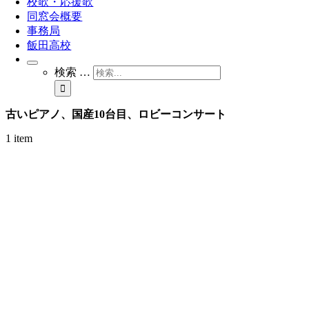
校歌・応援歌
同窓会概要
事務局
飯田高校
検索 …
古いピアノ、国産10台目、ロビーコンサート
1 item