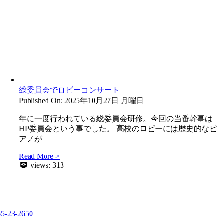
総委員会でロビーコンサート
Published On: 2025年10月27日 月曜日
年に一度行われている総委員会研修。今回の当番幹事は
HP委員会という事でした。 高校のロビーには歴史的な
アノが
Read More >
views:
313
65-23-2650