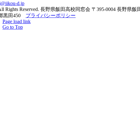
j@iikou-d.jp
All Rights Reserved. 長野県飯田高校同窓会 〒395-0004 長野県
郷黒田450
プライバシーポリシー
Page load link
Go to Top