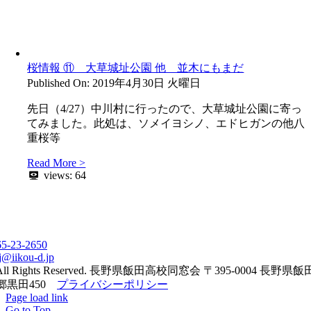
桜情報 ⑪ 大草城址公園 他 並木にもまだ
Published On: 2019年4月30日 火曜日
先日（4/27）中川村に行ったので、大草城址公園に寄っ
てみました。此処は、ソメイヨシノ、エドヒガンの他八
重桜等
Read More >
views:
64
65-23-2650
j@iikou-d.jp
All Rights Reserved. 長野県飯田高校同窓会 〒395-0004 長野県
郷黒田450
プライバシーポリシー
Page load link
Go to Top