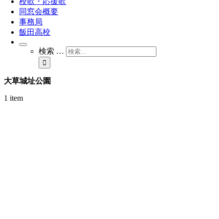
校歌・応援歌
同窓会概要
事務局
飯田高校
検索 …
大草城址公園
1 item