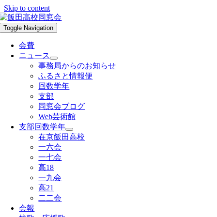
Skip to content
Toggle Navigation
会費
ニュース
事務局からのお知らせ
ふるさと情報便
回数学年
支部
同窓会ブログ
Web芸術館
支部回数学年
在京飯田高校
一六会
一七会
高18
一九会
高21
二二会
会報