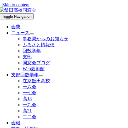
Skip to content
Toggle Navigation
会費
ニュース
事務局からのお知らせ
ふるさと情報便
回数学年
支部
同窓会ブログ
Web芸術館
支部回数学年
在京飯田高校
一六会
一七会
高18
一九会
高21
二二会
会報