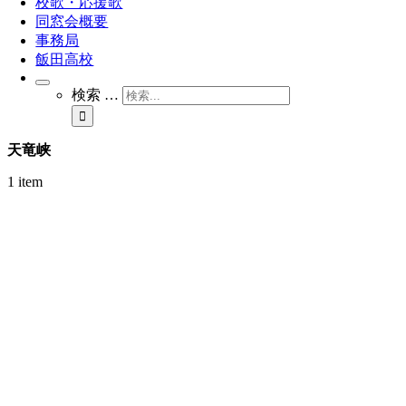
校歌・応援歌
同窓会概要
事務局
飯田高校
検索 …
天竜峡
1 item