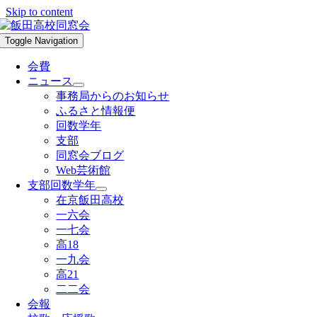
Skip to content
Toggle Navigation
会費
ニュース
事務局からのお知らせ
ふるさと情報便
回数学年
支部
同窓会ブログ
Web芸術館
支部回数学年
在京飯田高校
一六会
一七会
高18
一九会
高21
二二会
会報