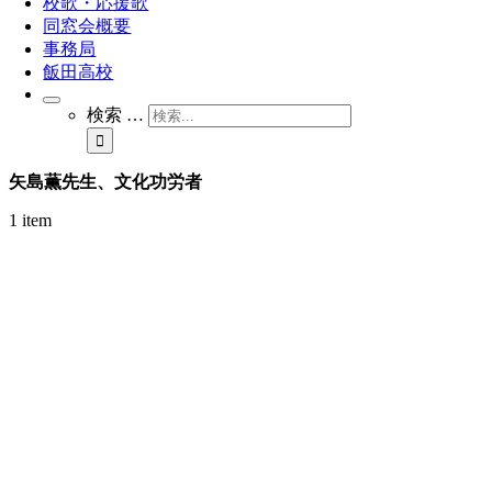
校歌・応援歌
同窓会概要
事務局
飯田高校
検索 …
矢島薫先生、文化功労者
1 item