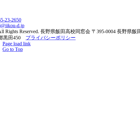
65-23-2650
j@iikou-d.jp
All Rights Reserved. 長野県飯田高校同窓会 〒395-0004 長野県
郷黒田450
プライバシーポリシー
Page load link
Go to Top