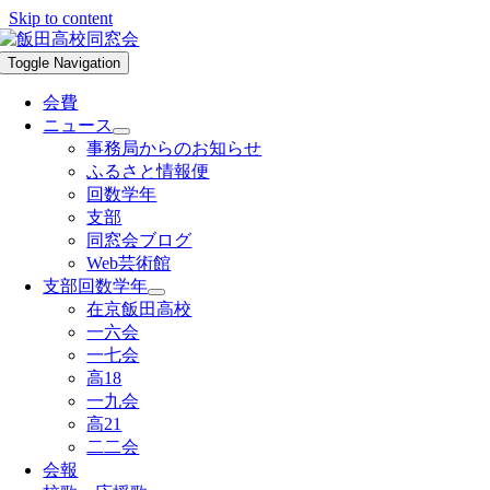
Skip to content
Toggle Navigation
会費
ニュース
事務局からのお知らせ
ふるさと情報便
回数学年
支部
同窓会ブログ
Web芸術館
支部回数学年
在京飯田高校
一六会
一七会
高18
一九会
高21
二二会
会報