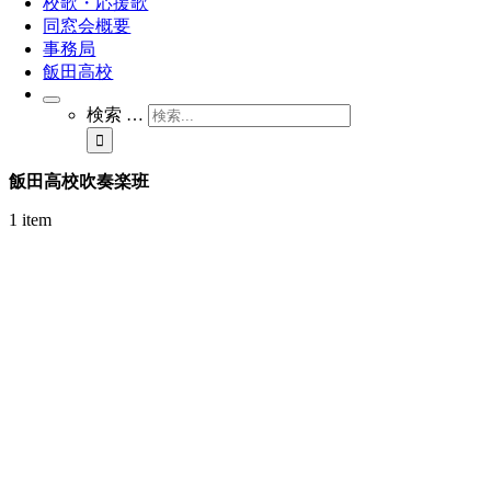
校歌・応援歌
同窓会概要
事務局
飯田高校
検索 …
飯田高校吹奏楽班
1 item