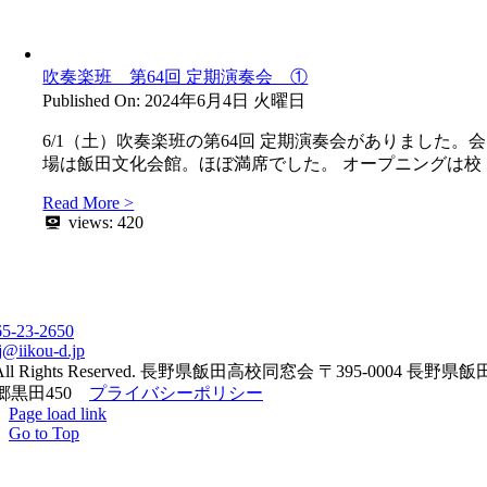
吹奏楽班 第64回 定期演奏会 ①
Published On: 2024年6月4日 火曜日
6/1（土）吹奏楽班の第64回 定期演奏会がありました。会
場は飯田文化会館。ほぼ満席でした。 オープニングは校
Read More >
views:
420
65-23-2650
j@iikou-d.jp
All Rights Reserved. 長野県飯田高校同窓会 〒395-0004 長野県
郷黒田450
プライバシーポリシー
Page load link
Go to Top