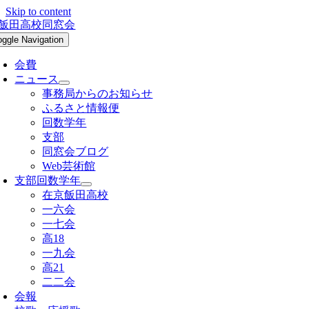
Skip to content
oggle Navigation
会費
ニュース
事務局からのお知らせ
ふるさと情報便
回数学年
支部
同窓会ブログ
Web芸術館
支部回数学年
在京飯田高校
一六会
一七会
高18
一九会
高21
二二会
会報