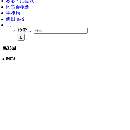
校歌・応援歌
同窓会概要
事務局
飯田高校
検索 …
高33回
2 items