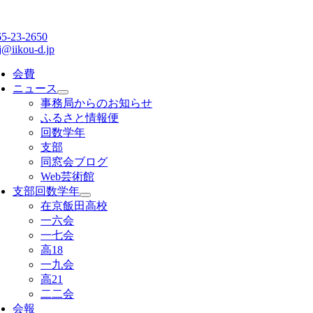
65-23-2650
j@iikou-d.jp
会費
ニュース
事務局からのお知らせ
ふるさと情報便
回数学年
支部
同窓会ブログ
Web芸術館
支部回数学年
在京飯田高校
一六会
一七会
高18
一九会
高21
二二会
会報