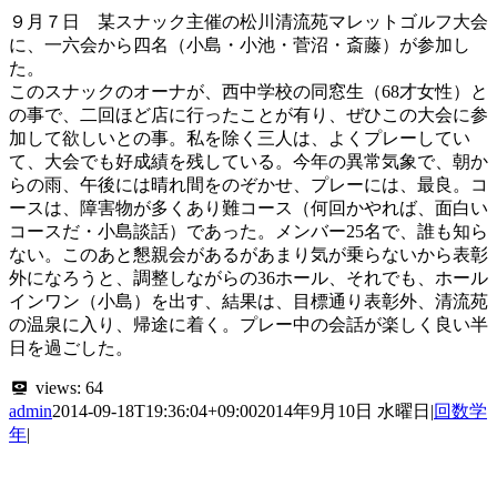
９月７日 某スナック主催の松川清流苑マレットゴルフ大会
に、一六会から四名（小島・小池・菅沼・斎藤）が参加し
た。
このスナックのオーナが、西中学校の同窓生（68才女性）と
の事で、二回ほど店に行ったことが有り、ぜひこの大会に参
加して欲しいとの事。私を除く三人は、よくプレーしてい
て、大会でも好成績を残している。今年の異常気象で、朝か
らの雨、午後には晴れ間をのぞかせ、プレーには、最良。コ
ースは、障害物が多くあり難コース（何回かやれば、面白い
コースだ・小島談話）であった。メンバー25名で、誰も知ら
ない。このあと懇親会があるがあまり気が乗らないから表彰
外になろうと、調整しながらの36ホール、それでも、ホール
インワン（小島）を出す、結果は、目標通り表彰外、清流苑
の温泉に入り、帰途に着く。プレー中の会話が楽しく良い半
日を過ごした。
views:
64
admin
2014-09-18T19:36:04+09:00
2014年9月10日 水曜日
|
回数学
年
|