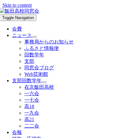
Skip to content
Toggle Navigation
会費
ニュース
事務局からのお知らせ
ふるさと情報便
回数学年
支部
同窓会ブログ
Web芸術館
支部回数学年
在京飯田高校
一六会
一七会
高18
一九会
高21
二二会
会報