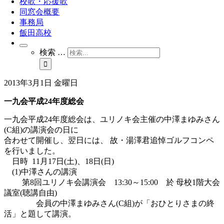
校歌・応援歌
同窓会概要
事務局
飯田高校
検索 …
2013年3月1日 金曜日
一九会平成24年度総会
一九会平成24年度総会は、ユリノキ会主催の中澤まゆみさん
(C組)の講演会の日に
合わせて開催し、翌日には、 故・湯澤君追悼ゴルフコンペ
を行いました。
日時 11月17日(土)、18日(日)
(1)中澤さんの講演
第8回ユリノキ会講演会 13:30～15:00 於 母校1階大会
議室(聴講自由)
会員の中澤まゆみさん(C組)が「おひとりさまの終
活」と題して講演。