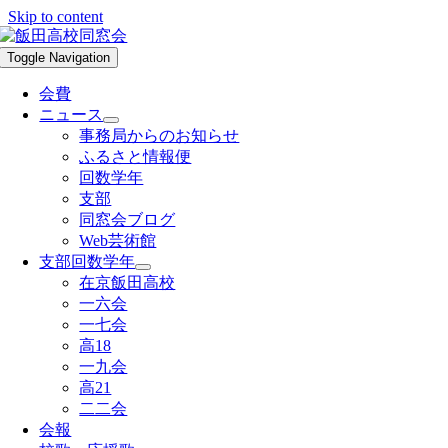
Skip to content
Toggle Navigation
会費
ニュース
事務局からのお知らせ
ふるさと情報便
回数学年
支部
同窓会ブログ
Web芸術館
支部回数学年
在京飯田高校
一六会
一七会
高18
一九会
高21
二二会
会報