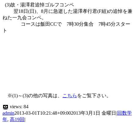
(3)故・湯澤君追悼ゴルフコンペ
翌18日(日)、8月に急逝した湯澤孝行君(F組)の追悼を兼
ねた一九会コンペ。
コースは飯田CCで 7時30分集合 7時45分スター
ト
※(1)～(3)の他の写真は、
こちら
をご覧下さい。
views:
84
admin
2013-03-01T10:21:48+09:00
2013年3月1日 金曜日
|
回数学
年
,
高19回
|