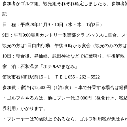
参加者がゴルフ組、観光組それぞれ確定しましたら、参加者
記
日 程：平成28年11月9・10日（水・木：1泊2日）
9日：午前9:00境川カントリー倶楽部クラブハウスに集合。ス
観光の方は1日自由行動、午後６時から宴会（観光のみの方は
10日：朝食後、昇仙峡、武田神社などで紅葉狩り、午後解散
宿 泊：石和温泉「ホテルやまなみ」
笛吹市石和町駅前15－1 ＴＥＬ055－262－5522
参加費：宿泊代12,400円（1泊2食）＋車で分乗する場合は経
・ゴルフをやる方は、他にプレー代13,000円（昼食付き、税
券利用）かかります。
・プレーヤーは70歳以上であるなら、ゴルフ利用税が免除