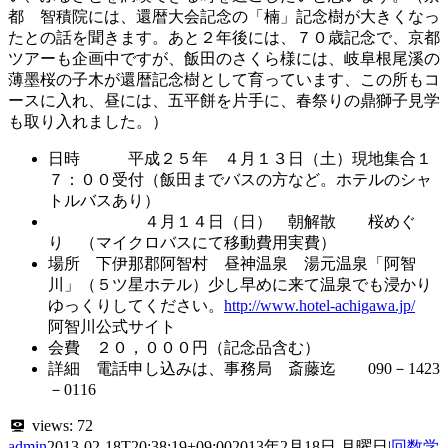
都 智積院には、還暦大会記念の「楠」記念樹が大きくなっ
たとの話を聞きます。あと２年後には、７０歳記念で、京都
ツアーも企画中ですが、飯田のさくら様には、岐阜根尾溪の
薄墨桜の子木が還暦記念樹として育っています、この所もコ
ースに入れ、昼には、五平餅を片手に、春祭りの鼎獅子見学
も取り入れました。）
日時 平成２５年 ４月１３日（土）現地集合１
７：００受付（飯田までバスの方など。ホテルのシャ
トルバスあり）
４月１４日（日） 朝解散 桜めぐ
り （マイクロバスにて移動費用実費）
場所 下伊那郡阿智村 昼神温泉 湯元温泉「阿智
川」（５ツ星ホテル）少し早めに来て温泉でも浸かり
ゆっくりしてください。
http://www.hotel-achigawa.jp/
阿智川公式サイト
会費 ２０，０００円（記念品含む）
詳細 電話申し込みは、事務局 斎藤迄 090－1423
－0116
views:
72
admin
2013-02-18T20:38:19+09:00
2013年2月18日 月曜日
|
回数学