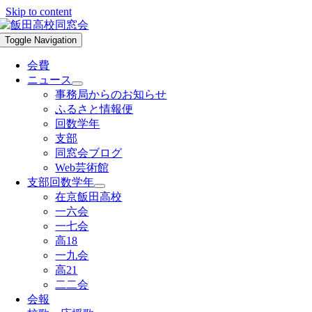
Skip to content
Toggle Navigation
会費
ニュース
事務局からのお知らせ
ふるさと情報便
回数学年
支部
同窓会ブログ
Web芸術館
支部回数学年
在京飯田高校
一六会
一七会
高18
一九会
高21
二二会
会報