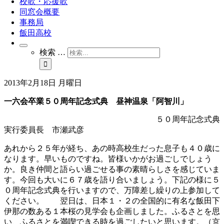
校歌・応援歌
同窓会概要
事務局
飯田高校
検索 …
2013年2月18日 月曜日
一六会卒業５０周年記念式典 昼神温泉「阿智川」
５０周年記念式典
実行委員長 市瀬武彦
あれから２５年が経ち、あの時高校生だった息子も４０歳に
なります。早いものですね。皆様いかがお過ごしでしょう
か。良き仲間と語らい過ごせる事の素晴らしさを感じていま
す。今回も大いに６７歳を語り合いましょう。下記の様に５
０周年記念式典を行いますので、万障差し繰りの上参加して
ください。 翌日は、日本１・２の全国的に有名な飯田下
伊那の数ある１本桜の見学会も企画しました。ふるさとを思
い、ふるさとを満喫できる時を過ごしたいと思います。（京