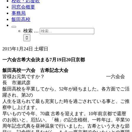
校歌・応援歌
同窓会概要
事務局
飯田高校
検索 …
2015年1月24日 土曜日
一六会古希大会決まる7月19日20日京都
飯田高校一六会 古希記念大会
皆様お元気ですか？ 一六会会
長 市瀬武彦
飯田高校を卒業してから、52年が経ちました。各方面でご活
躍され、第2の
人生を送られて最も充実した時を過ごされている事と、ご推
察申し上げます。
早いもので今年、70歳 古希を迎えます。10年前京都で還暦
のお祝いと、厄払い、「楠」の記念植樹、一昨年は、卒業50
周年記念式典を昼神温泉で行いました。古希という大きな節