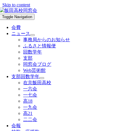
Skip to content
Toggle Navigation
会費
ニュース
事務局からのお知らせ
ふるさと情報便
回数学年
支部
同窓会ブログ
Web芸術館
支部回数学年
在京飯田高校
一六会
一七会
高18
一九会
高21
二二会
会報