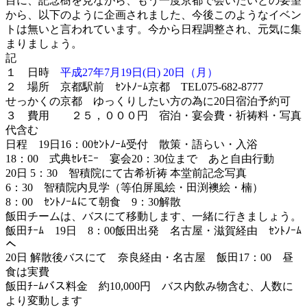
目に、記念樹を見ながら、もう一度京都で会いたいとの要望
から、以下のように企画されました、今後このようなイベン
トは無いと言われています。今から日程調整され、元気に集
まりましょう。
記
１ 日時
平成27年7月19日(日) 20日（月）
２ 場所 京都駅前 ｾﾝﾄﾉｰﾑ京都 TEL075-682-8777
せっかくの京都 ゆっくりしたい方の為に20日宿泊予約可
３ 費用 ２５，０００円 宿泊・宴会費・祈祷料・写真
代含む
日程 19日16：00ｾﾝﾄﾉｰﾑ受付 散策・語らい・入浴
18：00 式典ｾﾚﾓﾆｰ 宴会20：30位まで あと自由行動
20日 5：30 智積院にて古希祈祷 本堂前記念写真
6：30 智積院内見学（等伯屏風絵・田渕襖絵・楠）
8：00 ｾﾝﾄﾉｰﾑにて朝食 9：30解散
飯田チームは、バスにて移動します、一緒に行きましょう。
飯田ﾁｰﾑ 19日 8：00飯田出発 名古屋・滋賀経由 ｾﾝﾄﾉｰﾑ
へ
20日 解散後バスにて 奈良経由・名古屋 飯田17：00 昼
食は実費
飯田ﾁｰﾑバス料金 約10,000円 バス内飲み物含む、人数に
より変動します