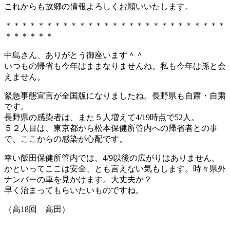
これからも故郷の情報よろしくお願いいたします。
＊＊＊＊＊＊＊＊＊＊＊＊＊＊＊＊＊＊＊＊＊＊＊＊＊＊＊
＊＊＊＊＊＊
中島さん、ありがとう御座います＾＾
いつもの帰省も今年はままなりませんね。私も今年は孫と会
えません。
緊急事態宣言が全国版になりましたね。長野県も自粛・自粛
です。
長野県の感染者は、また５人増えて4/19時点で52人。
５２人目は、東京都から松本保健所管内への帰省者との事
で、ここからの感染が心配です。
幸い飯田保健所管内では、4/9以後の広がりはありません。
かといってここは安全、とも言えない気もします。時々県外
ナンバーの車を見かけます。大丈夫か？
早く治まってもらいたいものですね。
（高18回 高田）