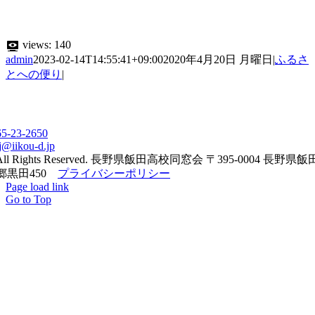
views:
140
admin
2023-02-14T14:55:41+09:00
2020年4月20日 月曜日
|
ふるさ
とへの便り
|
65-23-2650
j@iikou-d.jp
All Rights Reserved. 長野県飯田高校同窓会 〒395-0004 長野県
郷黒田450
プライバシーポリシー
Page load link
Go to Top