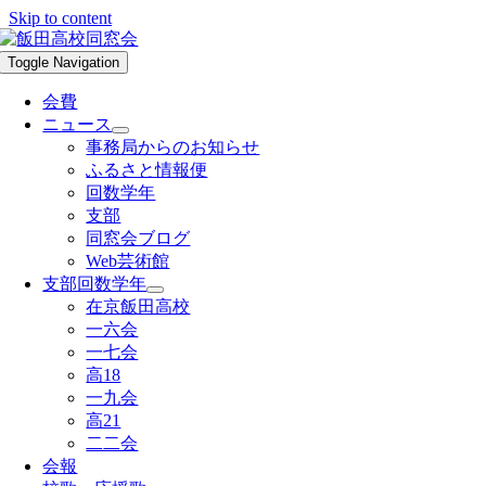
Skip to content
Toggle Navigation
会費
ニュース
事務局からのお知らせ
ふるさと情報便
回数学年
支部
同窓会ブログ
Web芸術館
支部回数学年
在京飯田高校
一六会
一七会
高18
一九会
高21
二二会
会報