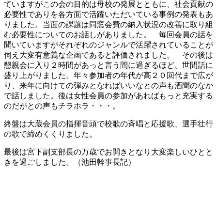
ていますがこの会の目的は母校の発展とともに、社会貢献の
必要性でありを各方面で活躍いただいている事例の発表もあ
りました。当面の課題は同窓会費の納入状況の改善に取り組
む必要性についてのお話しがありました。 毎回会員の話を
聞いていますがそれぞれのジャンルで活躍されていることが
伺え大変有意義な企画であると評価されました。 その後は
懇親会に入り２時間があっと言う間に過ぎるほど、世間話に
盛り上がりました。年々参加者の年代が高２０回代まで広が
り、来年に向けての弾みとなればいいなとの声も酒間のなか
で話しました。後は女性会員の参加があればもっと充実する
のだがとの声もチラホラ・・・。
終盤は大蔵会員の指揮音頭で校歌の斉唱と応援歌、選手壮行
の歌で締めくくりました。
最後は宮下副支部長の万歳でお開きとなり大変楽しいひとと
きを過ごしました。（池田幹事長記）