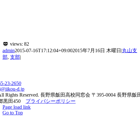
views:
82
admin
2015-07-16T17:12:04+09:00
2015年7月16日 木曜日
|
丸山支
部
,
支部
|
65-23-2650
j@iikou-d.jp
All Rights Reserved. 長野県飯田高校同窓会 〒395-0004 長野県
郷黒田450
プライバシーポリシー
Page load link
Go to Top