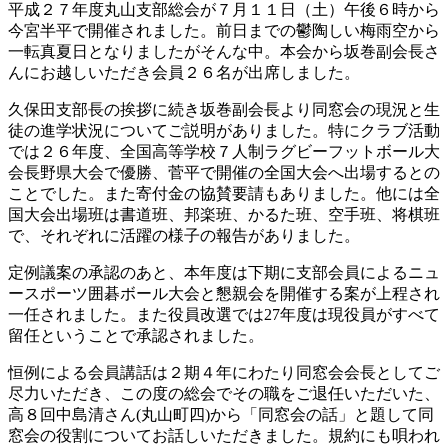
平成２７年度丸山支部総会が７月１１日（土）午後６時から
今宮半平で開催されました。前日までの鬱陶しい梅雨空から
一転真夏日となりましたがそんな中。本会から坂巻副会長さ
んにお越しいただき会員２６名が出席しました。
久保田支部長の挨拶に続き坂巻副会長より同窓会の現況と生
徒の進学状況についてご説明がありました。特にクラブ活動
では２６年度、全国高等学校７人制ラグビーフットボール大
会長野県大会で優勝、菅平で開催の全国大会へ出場するとの
ことでした。また寄付金の協賛要請もありました。他には全
国大会出場班は書道班、邦楽班、かるた班、空手班、将棋班
で、それぞれに活躍の様子の報告がありました。
定例議案の承認のあと、本年度は下期に支部会員によるニュ
ースポーツ囲碁ボール大会と懇親会を開催する案が上程され
一任されました。また役員改選では27年度は現役員がすべて
留任ということで承認されました。
恒例による会員講話は２期４年にわたり同窓会会長としてご
尽力いただき、この度の総会でその職をご退任いただいた、
高８回中島清さん(丸山町四)から「同窓会の話」と題して同
窓会の役割についてお話しいただきました。規約にも唄われ