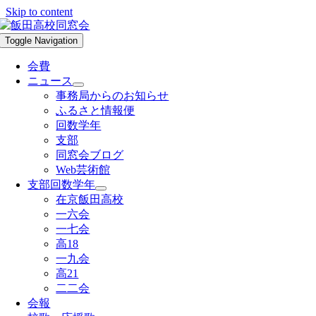
Skip to content
Toggle Navigation
会費
ニュース
事務局からのお知らせ
ふるさと情報便
回数学年
支部
同窓会ブログ
Web芸術館
支部回数学年
在京飯田高校
一六会
一七会
高18
一九会
高21
二二会
会報