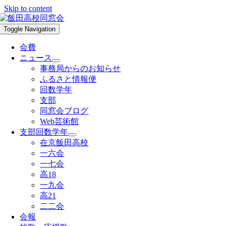
Skip to content
Toggle Navigation
会費
ニュース
事務局からのお知らせ
ふるさと情報便
回数学年
支部
同窓会ブログ
Web芸術館
支部回数学年
在京飯田高校
一六会
一七会
高18
一九会
高21
二二会
会報