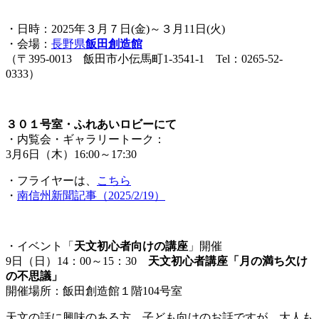
・日時：2025年３月７日(金)～３月11日(火)
・会場：
長野県
飯田創造館
（〒395-0013 飯田市小伝馬町1-3541-1 Tel：0265-52-
0333）
３０１号室・ふれあいロビーにて
・内覧会・ギャラリートーク：
3月6日（木）16:00～17:30
・フライヤーは、
こちら
・
南信州新聞記事（2025/2/19）
・イベント「
天文初心者向けの講座
」開催
9日（日）14：00～15：30
天文初心者講座「月の満ち欠け
の不思議」
開催場所：飯田創造館１階104号室
天文の話に興味のある方、子ども向けのお話ですが、大人も