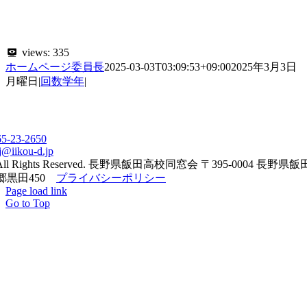
views:
335
ホームページ委員長
2025-03-03T03:09:53+09:00
2025年3月3日
月曜日
|
回数学年
|
65-23-2650
j@iikou-d.jp
All Rights Reserved. 長野県飯田高校同窓会 〒395-0004 長野県
郷黒田450
プライバシーポリシー
Page load link
Go to Top