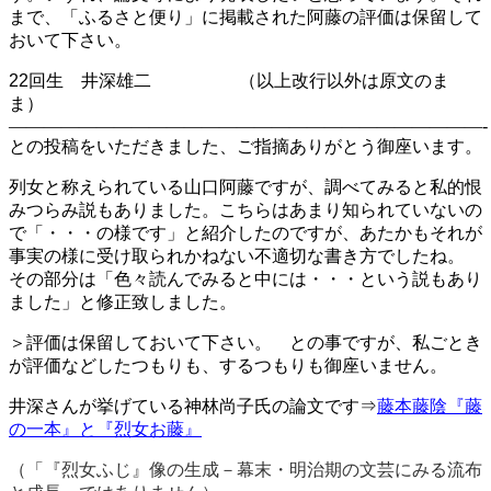
まで、「ふるさと便り」に掲載された阿藤の評価は保留して
おいて下さい。
22回生 井深雄二 （以上改行以外は原文のま
ま）
———————————————————————————-
との投稿をいただきました、ご指摘ありがとう御座います。
列女と称えられている山口阿藤ですが、調べてみると私的恨
みつらみ説もありました。こちらはあまり知られていないの
で「・・・の様です」と紹介したのですが、あたかもそれが
事実の様に受け取られかねない不適切な書き方でしたね。
その部分は「色々読んでみると中には・・・という説もあり
ました」と修正致しました。
＞
評価は保留しておいて下さい。 との事ですが、私ごとき
が評価などしたつもりも、するつもりも御座いません。
井深さんが挙げている
神林尚子氏の
論文です⇒
藤本藤陰『藤
の一本』と『烈女お藤』
（「『烈女ふじ』像の生成－幕末・明治期の文芸にみる流布