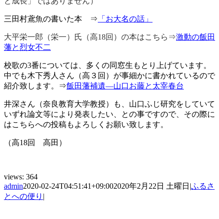
と成長」ではありません）
三田村鳶魚の書いた本 ⇒
「お大名の話」
大平栄一郎（栄一）氏（高18回）の本はこちら⇒
激動の飯田
藩と烈女不二
校歌の3番については、多くの同窓生もとり上げています。
中でも木下秀人さん（高３回）が事細かに書かれているので
紹介致します。⇒
飯田藩補遺―山口お藤と太宰春台
井深さん（奈良教育大学教授）も、
山口ふじ研究をしていて
いずれ論文等により発表したい、との事ですので、その際に
はこちらへの投稿もよろしくお願い致します。
（高18回 高田）
views:
364
admin
2020-02-24T04:51:41+09:00
2020年2月22日 土曜日
|
ふるさ
とへの便り
|