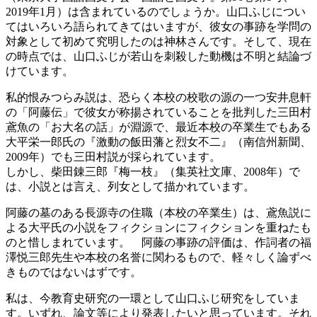
2019年1月）は含まれているのでしょうか。山口ふじについ
てはいろいろ語られてきてはいますが、彼女の事跡を学問の
対象として初めて究明したのは神林さんです。そして、現在
の時点では、山口ふじが若山を刺殺した動機は不明と結論づ
けています。
私的恨みつらみ説は、恐らく本校の校歌の源の一つ安井息軒
の「阿藤伝」で彼女が称揚されていることを批判した三田村
鳶魚の「お大名の話」が淵源で、最近本校の卒業生でもある
大平栄一郎氏の『激動の飯田藩と烈女不二』（南信州新聞、
2009年）でも三田村説が採られています。
しかし、柴田錬三郎『梅一枝』（集英社文庫、2008年）で
は、小説とは言え、列女として描かれています。
阿藤の墓のある長源寺の住職（本校の卒業生）は、鳶魚説に
よる大平氏の小説をフィクションにフィクションを重ねたも
のと惜しまれています。
阿藤の事跡の評価は、作詞者の福
澤悦三郎先生や本校の名誉に関わるもので、軽々しく論ずべ
きものではないはずです。
私は、今教育史研究の一環として山口ふじ研究をしていま
す。いずれ、論文等により発表したいと思っています。それ