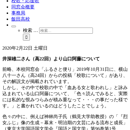
校歌・応援歌
同窓会概要
事務局
飯田高校
検索 …
2020年2月22日 土曜日
井深雄二さん（高22回）より山口阿藤について
前略、本校同窓会「ふるさと便り」2019年10月31日に、横山
八十一さん（高24回）からの投稿「校歌について」があり、
その解説文が掲載されています。
しかし、その中で校歌の中で「血ある女と歌われし」と詠み
込まれている山口阿藤について、「
色々読んでみると、実際
には私的な恨みつらみが積み重なって・・・の事だった様で
す。」と書かれているのはどうしたことでしょう。
色々の中に、例えば神林尚子氏（鶴見大学助教授）の「『烈
女ふじ』像の生成－幕末・明治期の文芸にみる流布と成長」
（東京大学国語国文学会『国語と国文学』第96巻第1号、