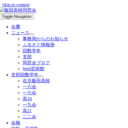
Skip to content
Toggle Navigation
会費
ニュース
事務局からのお知らせ
ふるさと情報便
回数学年
支部
同窓会ブログ
Web芸術館
支部回数学年
在京飯田高校
一六会
一七会
高18
一九会
高21
二二会
会報