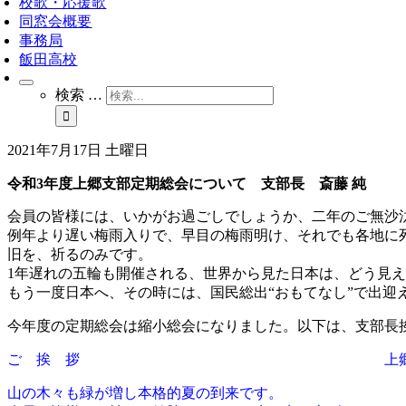
校歌・応援歌
同窓会概要
事務局
飯田高校
検索 …
2021年7月17日 土曜日
令和3年度上郷支部定期総会について 支部長 斎藤 純
会員の皆様には、いかがお過ごしでしょうか、二年のご無沙
例年より遅い梅雨入りで、早目の梅雨明け、それでも各地に
旧を、祈るのみです。
1年遅れの五輪も開催される、世界から見た日本は、どう見
もう一度日本へ、その時には、国民総出“おもてなし”で出迎
今年度の定期総会は縮小総会になりました。以下は、支部長
ご 挨 拶
上
山の木々も緑が増し本格的夏の到来です。