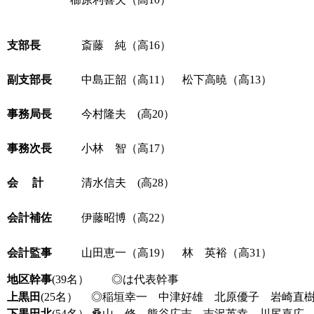
支部長
斎藤 純（高16）
副支部長
中島正韶（高11） 松下高暁（高13）
事務局長
今村隆夫 (高20）
事務次長
小林 智（高17）
会 計
清水信夫 (高28）
会計補佐
伊藤昭博（高22）
会計監事
山田恵一（高19） 林 英裕（高31）
地区幹事
(39名） ◎は代表幹事
上黒田
(25名）
◎稲垣幸一 中津好雄 北原優子 岩崎直
下黒田北
(54名）
桑山 修 熊谷広志 吉沢英幸 川尻嘉広