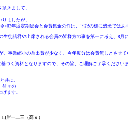
を頂きまして、
いりましたが、
、令和3年度定期総会と会費集金の件は、
下記の様に残念ではあ
班の生徒諸君や出席される会員の皆様方の事を第一に考え、
8月
たが、事業縮小の為出費が少なく、
今年度分は会費無しとさせて
に基づく
資料となりますので、その旨、ご理解ご了承ください
）
うと共に、
、益々の
上げます。
）山岸一二三（高９）