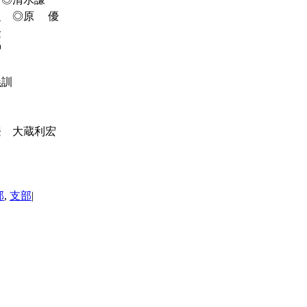
之 ◎原 優
隆
智
義訓
登 大蔵利宏
部
,
支部
|