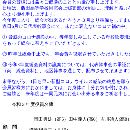
会員の皆様には益々ご健勝のこととお慶び申し上げます。
日頃は、飯田高等学校同窓会上郷支部の活動に、理解と協力
心より御礼申し上げます。
今年度に入り、総会が出来るだろうと３月より準備をしてま
過日6月17日代表幹事会にて、未だに衰えないコロナ禍の中
① 脅威のコロナ感染の中、毎年楽しみにしている母校吹奏
をもって総会に替えさせていただきます。
② 昨年は総会中止でも、年会費を徴収させていただきまし
③ 令和3年度総会資料の議案については、代表幹事会の承認
（尚 総会資料は、地区幹事を通して、配布させて頂きます
末筆ながら、1日も早い新型コロナウイルス感染の終息を願
会員皆様方におかれましては、お身体に十分お気を付けされ
ご健勝と、来年度は一同元気にお会い出来る事をご祈念申し
令和３
年度役員名簿
岡田勇雄（高5）田中義人(高6）吉川碩人(高8
顧 問
櫛原利喜夫（高10）