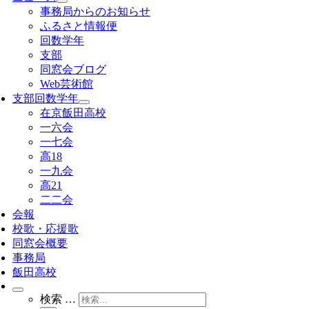
事務局からのお知らせ
ふるさと情報便
回数学年
支部
同窓会ブログ
Web芸術館
支部回数学年
在京飯田高校
一六会
一七会
高18
一九会
高21
二二会
会報
校歌・応援歌
同窓会概要
事務局
飯田高校
検索 …