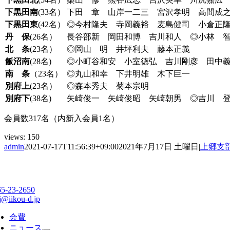
下黒田南
(33名）
下田 章 山岸一二三 宮沢孝明 高間成
下黒田東
(42名）
◎今村隆夫 寺岡義裕 麦島健司 小倉正
丹 保
(26名）
長谷部新 岡田和博 吉川和人 ◎小林 
北 条
(23名）
◎岡山 明 井坪利夫 藤本正義
飯沼南
(28名)
◎小町谷和安 小室徳弘 吉川剛彦 田中
南 条
（23名）
◎丸山和幸 下井明雄 木下巨一
別府上
(23名）
◎森本秀夫 菊本宗明
別府下
(38名)
矢崎俊一 矢崎俊昭 矢崎朝男 ◎吉川 
会員数317名（内新入会員1名）
views:
150
admin
2021-07-17T11:56:39+09:00
2021年7月17日 土曜日
|
上郷支
65-23-2650
j@iikou-d.jp
会費
ニュース