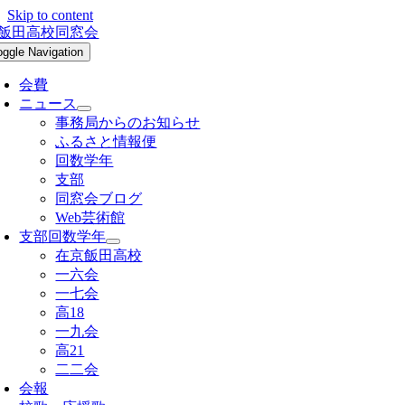
Skip to content
oggle Navigation
会費
ニュース
事務局からのお知らせ
ふるさと情報便
回数学年
支部
同窓会ブログ
Web芸術館
支部回数学年
在京飯田高校
一六会
一七会
高18
一九会
高21
二二会
会報