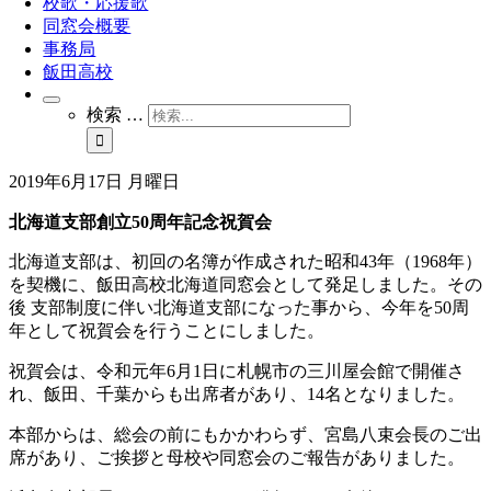
校歌・応援歌
同窓会概要
事務局
飯田高校
検索 …
2019年6月17日 月曜日
北海道支部創立50周年記念祝賀会
北海道支部は、初回の名簿が作成された昭和
43
年（
1968
年）
を契機に、飯田高校北海道同窓会として発足しました。その
後 支部制度に伴い北海道支部になった事から、今年を
50
周
年として祝賀会を行うことにしました。
祝賀会は、令和元年
6
月
1
日に札幌市の三川屋会館で開催さ
れ、飯田、千葉からも出席者があり、
14
名となりました。
本部からは、総会の前にもかかわらず、宮島八束会長のご出
席があり、ご挨拶と母校や同窓会のご報告がありました。