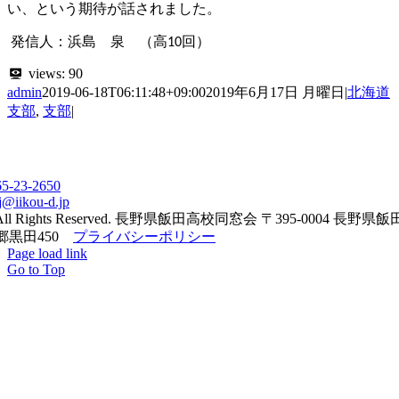
い、という期待が話されました。
発信人：浜島 泉 （高10回）
views:
90
admin
2019-06-18T06:11:48+09:00
2019年6月17日 月曜日
|
北海道
支部
,
支部
|
65-23-2650
j@iikou-d.jp
All Rights Reserved. 長野県飯田高校同窓会 〒395-0004 長野県
郷黒田450
プライバシーポリシー
Page load link
Go to Top