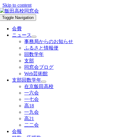
Skip to content
Toggle Navigation
会費
ニュース
事務局からのお知らせ
ふるさと情報便
回数学年
支部
同窓会ブログ
Web芸術館
支部回数学年
在京飯田高校
一六会
一七会
高18
一九会
高21
二二会
会報