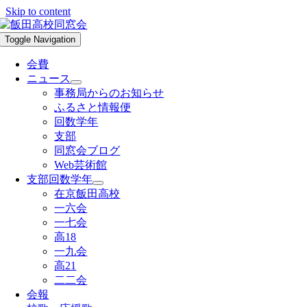
Skip to content
Toggle Navigation
会費
ニュース
事務局からのお知らせ
ふるさと情報便
回数学年
支部
同窓会ブログ
Web芸術館
支部回数学年
在京飯田高校
一六会
一七会
高18
一九会
高21
二二会
会報