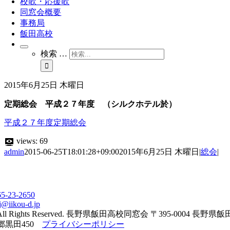
校歌・応援歌
同窓会概要
事務局
飯田高校
検索 …
2015年6月25日 木曜日
定期総会 平成２７年度 （シルクホテル於）
平成２７年度定期総会
views:
69
admin
2015-06-25T18:01:28+09:00
2015年6月25日 木曜日
|
総会
|
65-23-2650
j@iikou-d.jp
All Rights Reserved. 長野県飯田高校同窓会 〒395-0004 長野県
郷黒田450
プライバシーポリシー