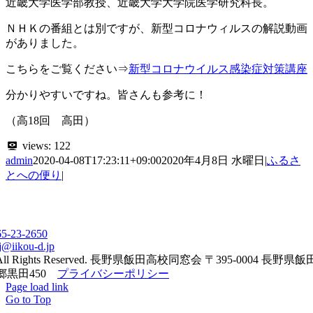
近畿大学医学部教授、近畿大学大学院医学研究科長。
ＮＨＫの番組とは別ですが、新型コロナウィルスの解説動画
がありました。
こちらをご覧ください⇒
新型コロナウイルス感染症対策講座
分かりやすいですね。皆さんも参考に！
（高18回 高田）
views:
122
admin
2020-04-08T17:23:11+09:00
2020年4月8日 水曜日
|
ふるさ
とへの便り
|
65-23-2650
j@iikou-d.jp
All Rights Reserved. 長野県飯田高校同窓会 〒395-0004 長野県
郷黒田450
プライバシーポリシー
Page load link
Go to Top