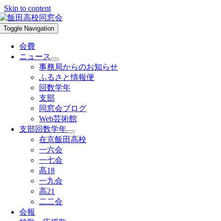
Skip to content
Toggle Navigation
会費
ニュース
事務局からのお知らせ
ふるさと情報便
回数学年
支部
同窓会ブログ
Web芸術館
支部回数学年
在京飯田高校
一六会
一七会
高18
一九会
高21
二二会
会報