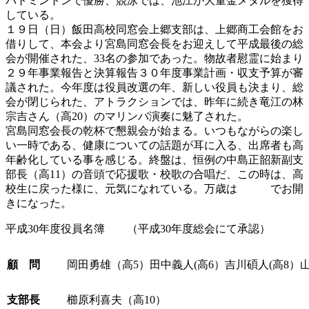
バトミントンで優勝、競泳では、池江が大量金メタルを獲得
している。
１９日（日）飯田高校同窓会上郷支部は、上郷商工会館をお
借りして、本会より宮島同窓会長をお迎えして平成最後の総
会が開催された、33名の参加であった。物故者慰霊に始まり
２９年事業報告と決算報告３０年度事業計画・収支予算が審
議された。今年度は役員改選の年、新しい役員も決まり、総
会が閉じられた、アトラクションでは、昨年に続き竜江の林
宗吉さん（高20）のマリンバ演奏に魅了された。
宮島同窓会長の乾杯で懇親会が始まる。いつもながらの楽し
い一時である、健康についての話題が耳に入る、出席者も高
年齢化している事を感じる。終盤は、恒例の中島正韶新副支
部長（高11）の音頭で応援歌・校歌の合唱だ、この時は、高
校生に戻った様に、元気になれている。万歳は でお開
きになった。
平成30年度役員名簿 （平成30年度総会にて承認）
顧 問
岡田勇雄（高5）田中義人(高6）吉川碩人(高8）
支部長
櫛原利喜夫（高10）