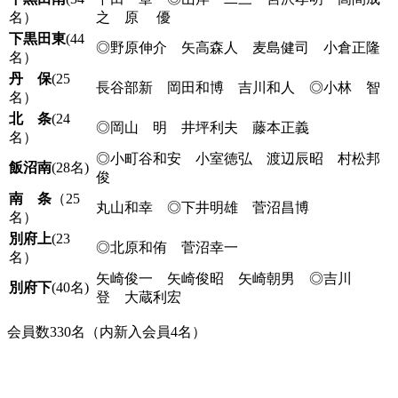
名）
之 原 優
下黒田東
(44
◎野原伸介 矢高森人 麦島健司 小倉正隆
名）
丹 保
(25
長谷部新 岡田和博 吉川和人 ◎小林 智
名）
北 条
(24
◎岡山 明 井坪利夫 藤本正義
名）
◎小町谷和安 小室徳弘 渡辺辰昭 村松邦
飯沼南
(28名)
俊
南 条
（25
丸山和幸 ◎下井明雄 菅沼昌博
名）
別府上
(23
◎北原和侑 菅沼幸一
名）
矢崎俊一 矢崎俊昭 矢崎朝男 ◎吉川
別府下
(40名)
登 大蔵利宏
会員数330名（内新入会員4名）