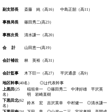
副支部長
斎藤 純（高16） 中島正韶（高11）
事務局長
篠田秀二(高23）
事務次長
清水謙一（高20）
会 計
山田恵一(高19）
会計補佐
林 英裕（高31）
会計監事
木下巨一（高27） 平沢通彦（高9）
地区幹事
(40名） ◎は代表幹事
上黒田
(25
稲垣幸一 ◎篠田秀二 中津好雄 平沢英
名）
明 岩崎直樹
下黒田北
(62
鈴木 宏 吉沢英幸 中村健一 ◎清水謙一
名）
下黒田南
(34
下田 章 ◎山岸一二三 宮沢孝明 高間成