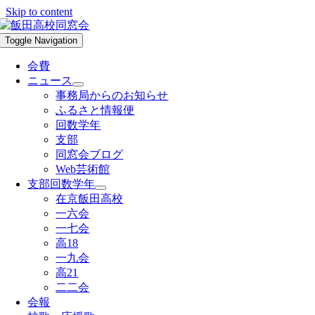
Skip to content
Toggle Navigation
会費
ニュース
事務局からのお知らせ
ふるさと情報便
回数学年
支部
同窓会ブログ
Web芸術館
支部回数学年
在京飯田高校
一六会
一七会
高18
一九会
高21
二二会
会報