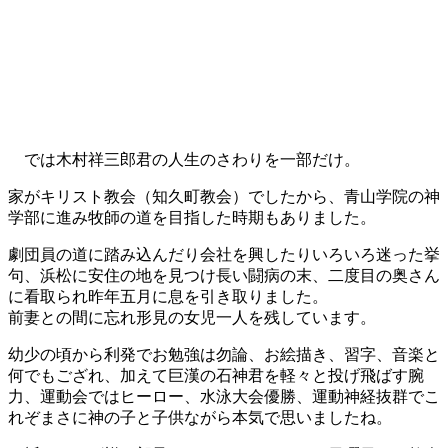
では木村祥三郎君の人生のさわりを一部だけ。
家がキリスト教会（知久町教会）でしたから、青山学院の神
学部に進み牧師の道を目指した時期もありました。
劇団員の道に踏み込んだり会社を興したりいろいろ迷った挙
句、浜松に安住の地を見つけ長い闘病の末、二度目の奥さん
に看取られ昨年五月に息を引き取りました。
前妻との間に忘れ形見の女児一人を残しています。
幼少の頃から利発でお勉強は勿論、お絵描き、習字、音楽と
何でもござれ、加えて巨漢の石神君を軽々と投げ飛ばす腕
力、運動会ではヒーロー、水泳大会優勝、運動神経抜群でこ
れぞまさに神の子と子供ながら本気で思いましたね。