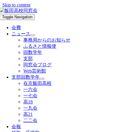
Skip to content
Toggle Navigation
会費
ニュース
事務局からのお知らせ
ふるさと情報便
回数学年
支部
同窓会ブログ
Web芸術館
支部回数学年
在京飯田高校
一六会
一七会
高18
一九会
高21
二二会
会報