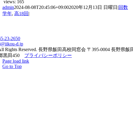
views:
165
admin
2024-08-08T20:45:06+09:00
2020年12月13日 日曜日
|
回数
学年
,
高18回
|
65-23-2650
j@iikou-d.jp
All Rights Reserved. 長野県飯田高校同窓会 〒395-0004 長野県
郷黒田450
プライバシーポリシー
Page load link
Go to Top