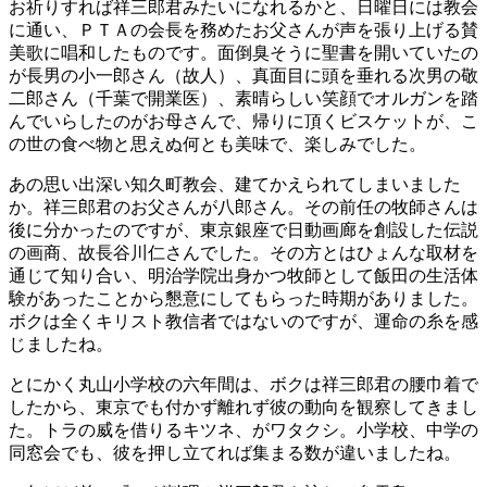
お祈りすれば祥三郎君みたいになれるかと、日曜日には教会
に通い、ＰＴＡの会長を務めたお父さんが声を張り上げる賛
美歌に唱和したものです。面倒臭そうに聖書を開いていたの
が長男の小一郎さん（故人）、真面目に頭を垂れる次男の敬
二郎さん（千葉で開業医）、素晴らしい笑顔でオルガンを踏
んでいらしたのがお母さんで、帰りに頂くビスケットが、こ
の世の食べ物と思えぬ何とも美味で、楽しみでした。
あの思い出深い知久町教会、建てかえられてしまいました
か。祥三郎君のお父さんが八郎さん。その前任の牧師さんは
後に分かったのですが、東京銀座で日動画廊を創設した伝説
の画商、故長谷川仁さんでした。その方とはひょんな取材を
通じて知り合い、明治学院出身かつ牧師として飯田の生活体
験があったことから懇意にしてもらった時期がありました。
ボクは全くキリスト教信者ではないのですが、運命の糸を感
じましたね。
とにかく丸山小学校の六年間は、ボクは祥三郎君の腰巾着で
したから、東京でも付かず離れず彼の動向を観察してきまし
た。トラの威を借りるキツネ、がワタクシ。小学校、中学の
同窓会でも、彼を押し立てれば集まる数が違いましたね。