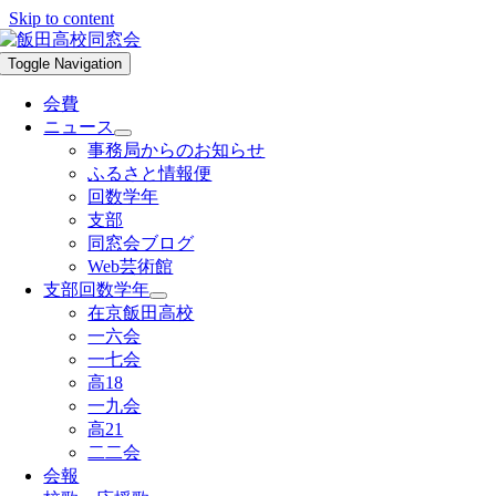
Skip to content
Toggle Navigation
会費
ニュース
事務局からのお知らせ
ふるさと情報便
回数学年
支部
同窓会ブログ
Web芸術館
支部回数学年
在京飯田高校
一六会
一七会
高18
一九会
高21
二二会
会報