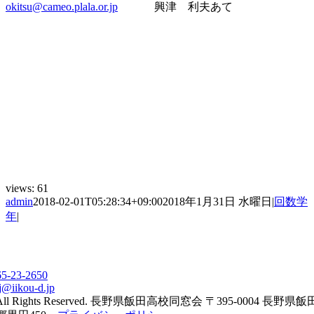
okitsu@cameo.plala.or.jp
興津 利夫あて
views:
61
admin
2018-02-01T05:28:34+09:00
2018年1月31日 水曜日
|
回数学
年
|
65-23-2650
j@iikou-d.jp
All Rights Reserved. 長野県飯田高校同窓会 〒395-0004 長野県