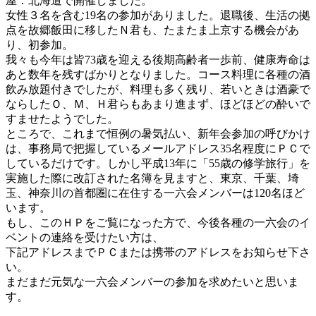
屋：北海道で開催しました。
女性３名を含む19名の参加がありました。退職後、生活の拠
点を故郷飯田に移したＮ君も、たまたま上京する機会があ
り、初参加。
我々も今年は皆73歳を迎える後期高齢者一歩前、健康寿命は
あと数年を残すばかりとなりました。コース料理に各種の酒
飲み放題付きでしたが、料理も多く残り、若いときは酒豪で
ならしたＯ、Ｍ、Ｈ君らもあまり進まず、ほどほどの酔いで
すませたようでした。
ところで、これまで恒例の暑気払い、新年会参加の呼びかけ
は、事務局で把握しているメールアドレス35名程度にＰＣで
しているだけです。しかし平成13年に「55歳の修学旅行」を
実施した際に改訂された名簿を見ますと、東京、千葉、埼
玉、神奈川の首都圏に在住する一六会メンバーは120名ほど
います。
もし、このＨＰをご覧になった方で、今後各種の一六会のイ
ベントの連絡を受けたい方は、
下記アドレスまでＰＣまたは携帯のアドレスをお知らせ下さ
い。
まだまだ元気な一六会メンバーの参加を求めたいと思いま
す。