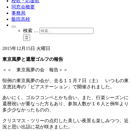
校歌・応援歌
同窓会概要
事務局
飯田高校
検索 …
2015年12月15日 火曜日
東京風夢と還暦ゴルフの報告
＜＜ 東京風夢の会 報告＞＞
恒例の東京風夢の会が、去る１１月７日（土） いつもの東
京恵比寿の「ビアステーション」で開催されました。
あいにく、ゴルフコンペとかち合い、また、行楽シーズンに
還暦祝いが重なった方もあり、参加人数が１６人と例年より
多少少なかったものの、
クリスマス・ツリーの点灯した美しい夜景も楽しみつつ、近
況と思い出話に花が咲きました。