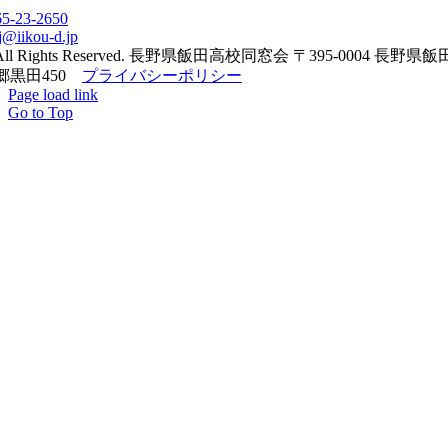
65-23-2650
j@iikou-d.jp
All Rights Reserved. 長野県飯田高校同窓会 〒395-0004 長野県
郷黒田450
プライバシーポリシー
Page load link
Go to Top