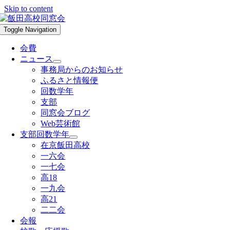
Skip to content
Toggle Navigation
会費
ニュース
事務局からのお知らせ
ふるさと情報便
回数学年
支部
同窓会ブログ
Web芸術館
支部回数学年
在京飯田高校
一六会
一七会
高18
一九会
高21
二二会
会報