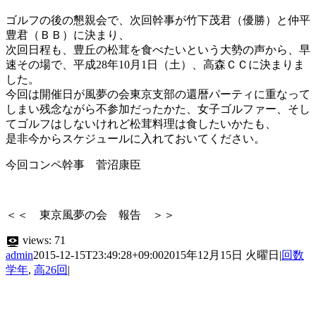
ゴルフの後の懇親会で、次回幹事が竹下茂君（優勝）と仲平
豊君（ＢＢ）に決まり、
次回日程も、豊丘の松茸を食べたいという大勢の声から、早
速その場で、平成28年10月1日（土）、高森ＣＣに決まりま
した。
今回は開催日が風夢の会東京支部の還暦パーティに重なって
しまい残念ながら不参加だったかた、女子ゴルファー、そし
てゴルフはしないけれど松茸料理は食したいかたも、
是非今からスケジュールに入れておいてください。
今回コンペ幹事 菅沼康臣
＜＜ 東京風夢の会 報告 ＞＞
views:
71
admin
2015-12-15T23:49:28+09:00
2015年12月15日 火曜日
|
回数
学年
,
高26回
|