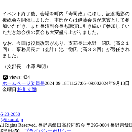
イベント終了後、会場を町内「寿司政」に移し、記念撮影の
後総会を開催しました。本部からは伊藤会長が来賓として参
加いただき、また長沼副会長も講演に引き続いて参加してい
ただき総会後の宴会も大変盛り上がりました。
なお、今回は役員改選があり、支部長に水野一昭氏（高２１
回）、事務局長に（会計）池上徹氏（高３３回）が選任され
ました。
（支部長 小澤 和明）
views:
434
ホームページ委員長
2024-09-18T11:27:06+09:00
2024年9月13日
金曜日
|
松川支部
|
65-23-2650
j@iikou-d.jp
All Rights Reserved. 長野県飯田高校同窓会 〒395-0004 長野県
郷黒田450
プライバシーポリシー