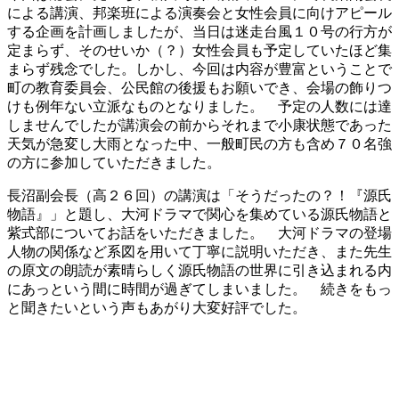
による講演、邦楽班による演奏会と女性会員に向けアピール
する企画を計画しましたが、当日は迷走台風１０号の行方が
定まらず、そのせいか（？）女性会員も予定していたほど集
まらず残念でした。しかし、今回は内容が豊富ということで
町の教育委員会、公民館の後援もお願いでき、会場の飾りつ
けも例年ない立派なものとなりました。 予定の人数には達
しませんでしたが講演会の前からそれまで小康状態であった
天気が急変し大雨となった中、一般町民の方も含め７０名強
の方に参加していただきました。
長沼副会長（高２６回）の講演は「そうだったの？！『源氏
物語』」と題し、大河ドラマで関心を集めている源氏物語と
紫式部についてお話をいただきました。 大河ドラマの登場
人物の関係など系図を用いて丁寧に説明いただき、また先生
の原文の朗読が素晴らしく源氏物語の世界に引き込まれる内
にあっという間に時間が過ぎてしまいました。 続きをもっ
と聞きたいという声もあがり大変好評でした。