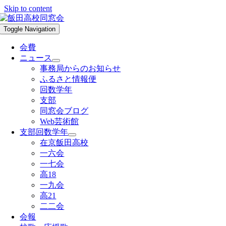
Skip to content
Toggle Navigation
会費
ニュース
事務局からのお知らせ
ふるさと情報便
回数学年
支部
同窓会ブログ
Web芸術館
支部回数学年
在京飯田高校
一六会
一七会
高18
一九会
高21
二二会
会報