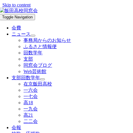
Skip to content
Toggle Navigation
会費
ニュース
事務局からのお知らせ
ふるさと情報便
回数学年
支部
同窓会ブログ
Web芸術館
支部回数学年
在京飯田高校
一六会
一七会
高18
一九会
高21
二二会
会報