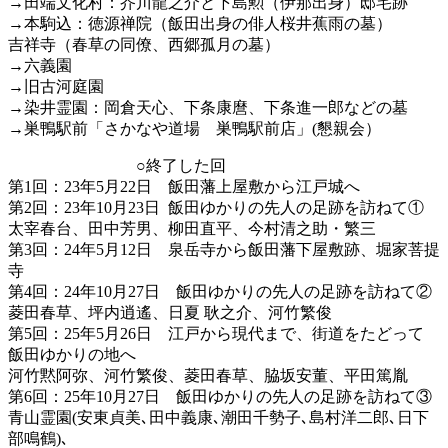
→田端文化村：芥川龍之介と下島勲（伊那出身）邸宅跡
→本駒込：徳源禅院（飯田出身の俳人桜井蕉雨の墓）
吉祥寺（春草の同僚、西郷孤月の墓）
→六義園
→旧古河庭園
→染井霊園：岡倉天心、下条康麿、下条進一郎などの墓
→巣鴨駅前「さかなや道場 巣鴨駅前店」(懇親会）
○終了した回
第1回：23年5月22日 飯田藩上屋敷から江戸城へ
第2回：23年10月23日 飯田ゆかりの先人の足跡を訪ねて①
太宰春台、田中芳男、柳田直平、今村清之助・繁三
第3回：24年5月12日 泉岳寺から飯田藩下屋敷跡、堀家菩提
寺
第4回：24年10月27日 飯田ゆかりの先人の足跡を訪ねて②
菱田春草、坪内逍遙、日夏 耿之介、河竹繁俊
第5回：25年5月26日 江戸から現代まで、街道をたどって
飯田ゆかりの地へ
河竹黙阿弥、河竹繁俊、菱田春草、脇坂安董、平田篤胤
第6回：25年10月27日 飯田ゆかりの先人の足跡を訪ねて③
青山霊園(安東貞美､田中義康､潮田千勢子､島村洋二郎､日下
部鳴鶴)､