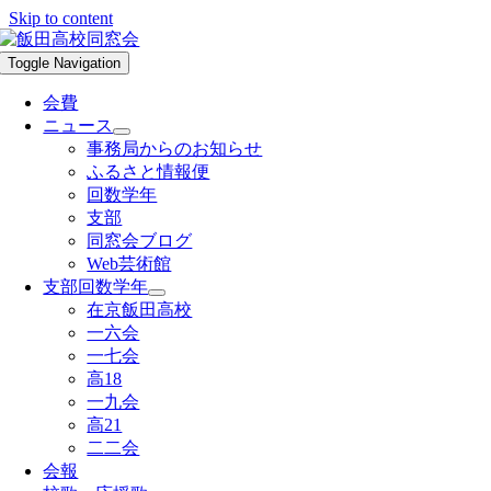
Skip to content
Toggle Navigation
会費
ニュース
事務局からのお知らせ
ふるさと情報便
回数学年
支部
同窓会ブログ
Web芸術館
支部回数学年
在京飯田高校
一六会
一七会
高18
一九会
高21
二二会
会報