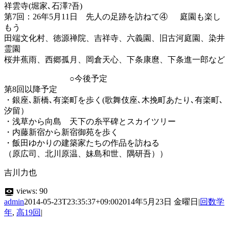
祥雲寺(堀家､石澤?吾)
第7回：26年5月11日 先人の足跡を訪ねて④ 庭園も楽し
もう
田端文化村、徳源禅院、吉祥寺、六義園、旧古河庭園、染井
霊園
桜井蕉雨、西郷孤月、岡倉天心、下条康麿、下条進一郎など
○今後予定
第8回以降予定
・銀座､新橋､有楽町を歩く(歌舞伎座､木挽町あたり､有楽町､
汐留）
・浅草から向島 天下の糸平碑とスカイツリー
・内藤新宿から新宿御苑を歩く
・飯田ゆかりの建築家たちの作品を訪ねる
（原広司、北川原温、妹島和世、隅研吾））
吉川力也
views:
90
admin
2014-05-23T23:35:37+09:00
2014年5月23日 金曜日
|
回数学
年
,
高19回
|