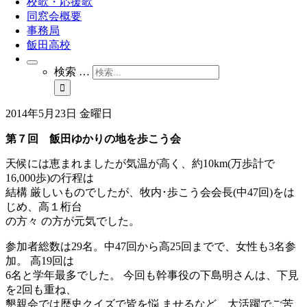
校歌・応援歌
同窓会概要
事務局
飯田高校
検索 …
2014年5月23日 金曜日
第７回 飯田ゆかりの地を歩こう会
天候には恵まれましたが気温が高く、約10km(万歩計で
16,000歩)の行程は
結構 厳しいものでしたが、牧内･歩こう会会長(中47回)をは
じめ、高１桁台
の方々 の方が元気でした。
参加者総数は29名。中47回から高25回までで、女性も3名参
加。 高19回は
6名と学年最多でした。 今回も幹事役の下島明さんは、下見
を2回も重ね、
懇親会では歴史クイズで皆を悩 ませるなど、大活躍でご苦