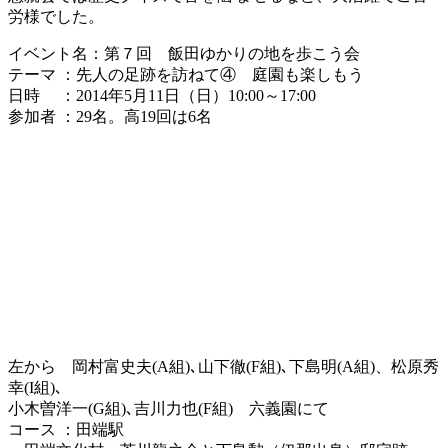
労様でした。
イベント名：第７回 飯田ゆかりの地を歩こう会
テーマ ：先人の足跡を訪ねて④ 庭園も楽しもう
日時 ：2014年5月11日（日）10:00～17:00
参加者 ：29名。高19回は6名
左から 岡村富史夫(A組)､山下徹(F組)､下島明(A組)、松原秀
幸(I組)､
小木曽洋一(G組)､吉川力也(F組) 六義園にて
コース ：田端駅