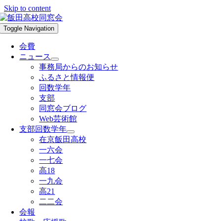
Skip to content
Toggle Navigation
会費
ニュース
事務局からのお知らせ
ふるさと情報便
回数学年
支部
同窓会ブログ
Web芸術館
支部回数学年
在京飯田高校
一六会
一七会
高18
一九会
高21
二二会
会報