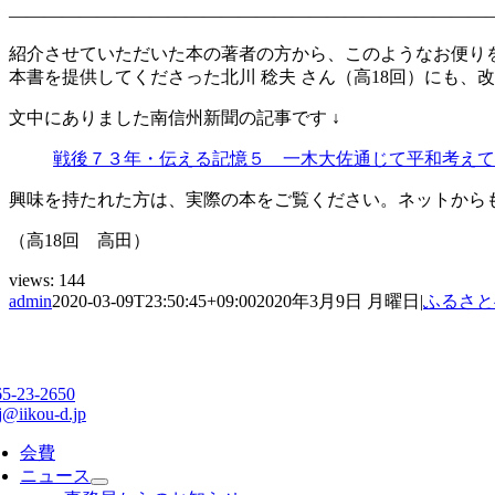
———————————————————————————
紹介させていただいた本の著者の方から、このようなお便り
本書を提供してくださった北川 稔夫 さん（高18回）にも、
文中にありました南信州新聞の記事です ↓
戦後７３年・伝える記憶５ 一木大佐通じて平和考えて
興味を持たれた方は、実際の本をご覧ください。ネットから
（高18回 高田）
views:
144
admin
2020-03-09T23:50:45+09:00
2020年3月9日 月曜日
|
ふるさと
65-23-2650
j@iikou-d.jp
会費
ニュース