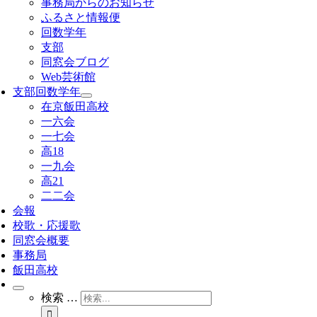
事務局からのお知らせ
ふるさと情報便
回数学年
支部
同窓会ブログ
Web芸術館
支部回数学年
在京飯田高校
一六会
一七会
高18
一九会
高21
二二会
会報
校歌・応援歌
同窓会概要
事務局
飯田高校
検索 …