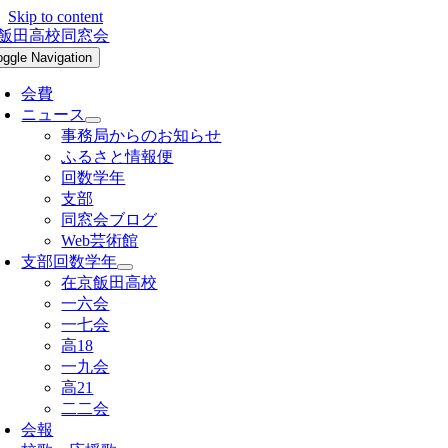
Skip to content
oggle Navigation
会費
ニュース
事務局からのお知らせ
ふるさと情報便
回数学年
支部
同窓会ブログ
Web芸術館
支部回数学年
在京飯田高校
一六会
一七会
高18
一九会
高21
二二会
会報