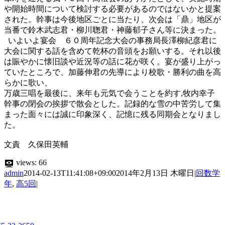
や開始時間について検討する必要があるのではないかと提案
された。幹事は今後地区ごとに当たり、次会は「鼎」地区が
当番で鈴木武志君・柳川聦君・神藤郁子さん等に決まった。
いよいよ宴会 ６０周年記念大会の事務局長澤柳紀彦君に
大会に関する話を含めて乾杯の音頭をお願いする。それ以後
は賑やかに懐旧談や近況等の話に花が咲く。宴が盛り上がっ
ていたところで、加藤伸君の先導により校歌・勝利の曲を高
らかに歌い、
万歳三唱を最後に、来年も元気で会うことを約す,牧内幸子
幹事の閉会の挨拶で散会とした。記録的な雪の中苦労して集
まった面々には誠に印象深く、記憶に残る同期会となりまし
た。
文責 久保田英輔
views:
66
admin
2014-02-13T11:41:08+09:00
2014年2月13日 木曜日
|
回数学
年
,
高5回
|