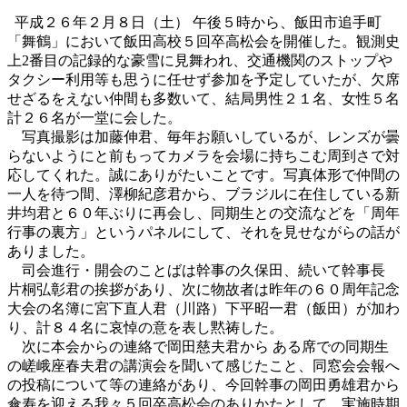
平成２６年２月８日（土） 午後５時から、飯田市追手町
「舞鶴」において飯田高校５回卒高松会を開催した。観測史
上2番目の記録的な豪雪に見舞われ、交通機関のストップや
タクシー利用等も思うに任せず参加を予定していたが、欠席
せざるをえない仲間も多数いて、結局男性２１名、女性５名
計２６名が一堂に会した。
写真撮影は加藤伸君、毎年お願いしているが、レンズが曇
らないようにと前もってカメラを会場に持ちこむ周到さで対
応してくれた。誠にありがたいことです。写真体形で仲間の
一人を待つ間、澤柳紀彦君から、ブラジルに在住している新
井均君と６０年ぶりに再会し、同期生との交流などを「周年
行事の裏方」というパネルにして、それを見せながらの話が
ありました。
司会進行・開会のことばは幹事の久保田、続いて幹事長
片桐弘彰君の挨拶があり、次に物故者は昨年の６０周年記念
大会の名簿に宮下直人君（川路）下平昭一君（飯田）が加わ
り、計８４名に哀悼の意を表し黙祷した。
次に本会からの連絡で岡田慈夫君から ある席での同期生
の嵯峨座春夫君の講演会を聞いて感じたこと、同窓会会報へ
の投稿について等の連絡があり、今回幹事の岡田勇雄君から
傘寿を迎える我々５回卒高松会のありかたとして、実施時期