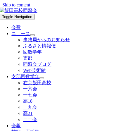
Skip to content
Toggle Navigation
会費
ニュース
事務局からのお知らせ
ふるさと情報便
回数学年
支部
同窓会ブログ
Web芸術館
支部回数学年
在京飯田高校
一六会
一七会
高18
一九会
高21
二二会
会報