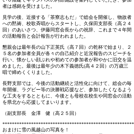
者は感銘を受けました。
見学の後、近接する「茶寮志もだ」で総会を開催し、物故者
への黙祷、校歌斉唱からスタートし、久保田支部長（高２４
回）のあいさつ、伊藤同窓会長からの祝辞、これまで４年間
の活動報告と会計報告が行われました。
懇親会は最年長の山下正英氏（高７回）の乾杯で始まり、２
５名の参加者全員が各々の自己紹介と近況報告のスピーチを
行い、懐かしい顔ぶれや初めての参加者が和やかに旧交を温
めました。最後は最年少の木下義徳氏(高４２回）の万歳三
唱で締めくくりました。
長野支部では、今後の活動継続と活性化に向けて、総会の毎
年開催、ラグビー等の決勝戦応援など、参加したくなるよう
な工夫をするとともに、今後とも母校在校生や同窓会の活動
を県北から応援してまいります。
（副支部長 金澤 健（高２５回）
*******************************************************
おまけに雪の風越山の写真を！