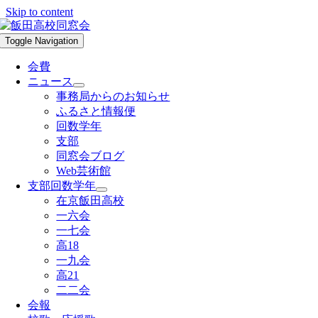
Skip to content
Toggle Navigation
会費
ニュース
事務局からのお知らせ
ふるさと情報便
回数学年
支部
同窓会ブログ
Web芸術館
支部回数学年
在京飯田高校
一六会
一七会
高18
一九会
高21
二二会
会報