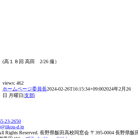
(高１８回 高田 2/26 撮）
views:
462
ホームページ委員長
2024-02-26T16:15:34+09:00
2024年2月26
日 月曜日
|
支部
|
65-23-2650
j@iikou-d.jp
All Rights Reserved. 長野県飯田高校同窓会 〒395-0004 長野県