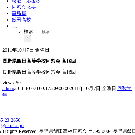
校歌・応援歌
同窓会概要
事務局
飯田高校
検索 …
2011年10月7日 金曜日
長野県飯田高等学校同窓会 高16回
長野県飯田高等学校同窓会 高16回
views:
50
admin
2011-10-07T09:17:20+09:00
2011年10月7日 金曜日
|
回数学
年
|
65-23-2650
j@iikou-d.jp
All Rights Reserved. 長野県飯田高校同窓会 〒395-0004 長野県