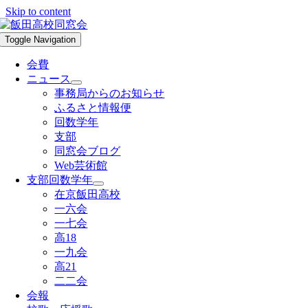
Skip to content
Toggle Navigation
会費
ニュース
事務局からのお知らせ
ふるさと情報便
回数学年
支部
同窓会ブログ
Web芸術館
支部回数学年
在京飯田高校
一六会
一七会
高18
一九会
高21
二二会
会報