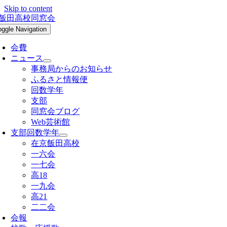
Skip to content
oggle Navigation
会費
ニュース
事務局からのお知らせ
ふるさと情報便
回数学年
支部
同窓会ブログ
Web芸術館
支部回数学年
在京飯田高校
一六会
一七会
高18
一九会
高21
二二会
会報