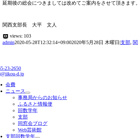
延期後の総会につきましては改めてご案内をさせて頂きます
関西支部長 大平 文人
views:
103
admin
2020-05-28T12:32:14+09:00
2020年5月28日 木曜日
|
支部
,
関
65-23-2650
j@iikou-d.jp
会費
ニュース
事務局からのお知らせ
ふるさと情報便
回数学年
支部
同窓会ブログ
Web芸術館
支部回数学年