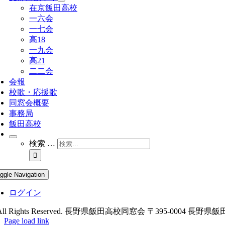
在京飯田高校
一六会
一七会
高18
一九会
高21
二二会
会報
校歌・応援歌
同窓会概要
事務局
飯田高校
検索 …
ggle Navigation
ログイン
All Rights Reserved. 長野県飯田高校同窓会 〒395-0004 
Page load link