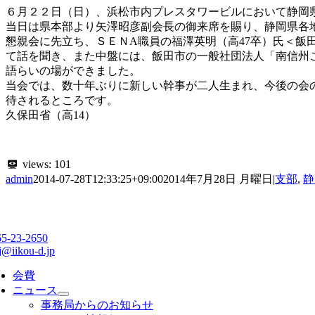
６月２２日（日）、浜松市内プレスタワービルにおいて静岡
当日は県本部より矢澤昭彦副会長の御来席を賜り、静岡県各
懇親会に先立ち、ＳＥＮA職員の福澤英明（高47卒）氏＜飯
て話を聞き、また中盤には、飯田市の一般社団法人「南信州こ
語らいの場ができました。
当会では、数十年ぶりに新しい幹事が二人生まれ、今後の会
待されるところです。
久保田省（高14）
views:
101
admin
2014-07-28T12:33:25+09:00
2014年7月28日 月曜日
|
支部
,
静
65-23-2650
j@iikou-d.jp
会費
ニュース
事務局からのお知らせ