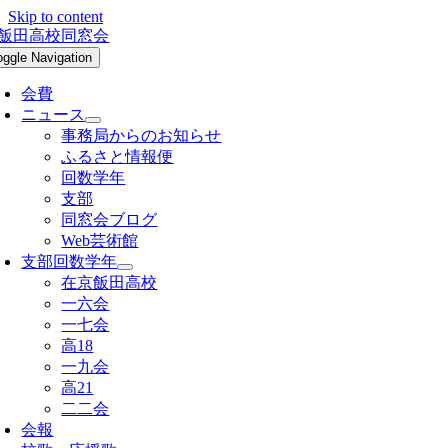
Skip to content
oggle Navigation
会費
ニュース
事務局からのお知らせ
ふるさと情報便
回数学年
支部
同窓会ブログ
Web芸術館
支部回数学年
在京飯田高校
一六会
一七会
高18
一九会
高21
二二会
会報