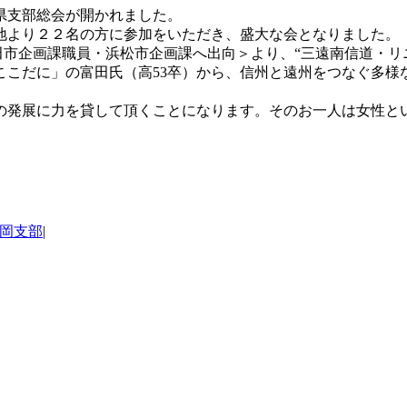
県支部総会が開かれました。
地より２２名の方に参加をいただき、盛大な会となりました。
田市企画課職員・浜松市企画課へ出向＞より、“三遠南信道・リ
こだに」の富田氏（高53卒）から、信州と遠州をつなぐ多様
の発展に力を貸して頂くことになります。そのお一人は女性と
岡支部
|