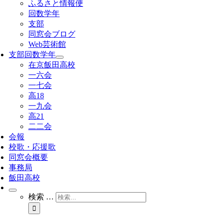
ふるさと情報便
回数学年
支部
同窓会ブログ
Web芸術館
支部回数学年
在京飯田高校
一六会
一七会
高18
一九会
高21
二二会
会報
校歌・応援歌
同窓会概要
事務局
飯田高校
検索 …