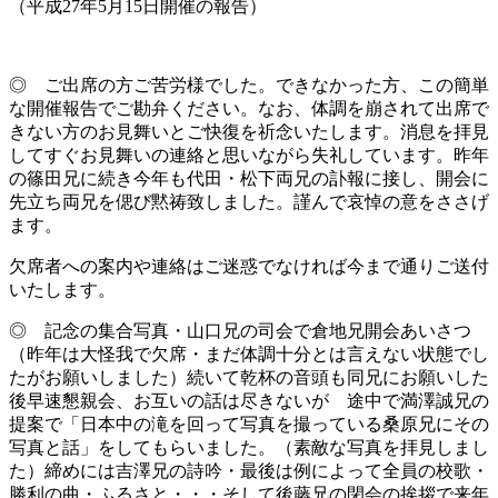
（平成27年5月15日開催の報告）
◎ ご出席の方ご苦労様でした。できなかった方、この簡単
な開催報告でご勘弁ください。なお、体調を崩されて出席で
きない方のお見舞いとご快復を祈念いたします。消息を拝見
してすぐお見舞いの連絡と思いながら失礼しています。昨年
の篠田兄に続き今年も代田・松下両兄の訃報に接し、開会に
先立ち両兄を偲び黙祷致しました。謹んで哀悼の意をささげ
ます。
欠席者への案内や連絡はご迷惑でなければ今まで通りご送付
いたします。
◎ 記念の集合写真・山口兄の司会で倉地兄開会あいさつ
（昨年は大怪我で欠席・まだ体調十分とは言えない状態でし
たがお願いしました）続いて乾杯の音頭も同兄にお願いした
後早速懇親会、お互いの話は尽きないが 途中で満澤誠兄の
提案で「日本中の滝を回って写真を撮っている桑原兄にその
写真と話」をしてもらいました。（素敵な写真を拝見しまし
た）締めには吉澤兄の詩吟・最後は例によって全員の校歌・
勝利の曲・ふるさと・・・そして後藤兄の閉会の挨拶で来年