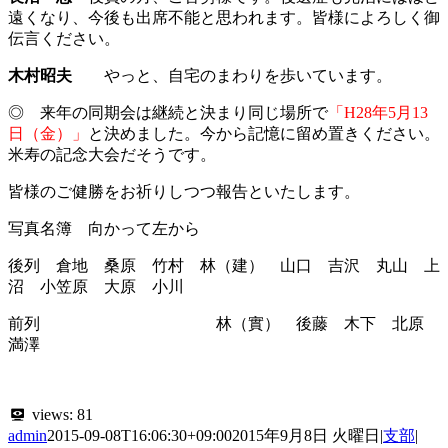
遠くなり、今後も出席不能と思われます。皆様によろしく御
伝言ください。
木村昭夫
やっと、自宅のまわりを歩いています。
◎ 来年の同期会は継続と決まり同じ場所で
「H28年5月13
日（金）」
と決めました。今から記憶に留め置きください。
米寿の記念大会だそうです。
皆様のご健勝をお祈りしつつ報告といたします。
写真名簿 向かって左から
後列 倉地 桑原 竹村 林（建） 山口 吉沢 丸山 上
沼 小笠原 大原 小川
前列 林（實） 後藤 木下 北原
満澤
views:
81
admin
2015-09-08T16:06:30+09:00
2015年9月8日 火曜日
|
支部
|