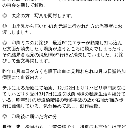
の再会を期して解散。
◎ 欠席の方；写真を同封します。
◎ 山岸兄から届いた4/1創元展に行かれた方の当事者にお
渡ししました。
◎ 印刷ミスのお詫び 最近PCにエラーが頻発し打ち込ん
だ文面が消失したり場所が違うところに飛んでしまったり、
その結果倉地兄の消息欄が2行ほど消失していました。お詫
びして全文再掲します。
昨年11月30日夕方くも膜下出血に見舞わられ12月12日聖路加
病院にて血管内カテ
テルによる治療にて治癒、12月22日よりリハビリ専門病院に
てリハビリを受け3月7日に退院以前同様の独身生活を続けて
いる。昨年5月の歩道橋階段の転落事故の故か右腰が痛み歩
行に難儀している。気分極めて悪し。動作緩慢。
◎ 印刷後に届いた方の分
長沼 忠
役員の方、ご苦労様です。後遺症も完治にはほど