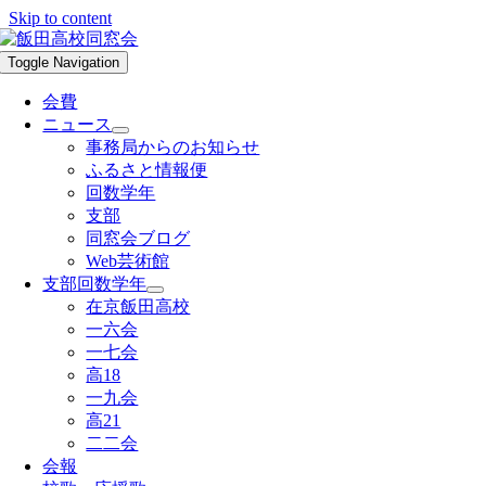
Skip to content
Toggle Navigation
会費
ニュース
事務局からのお知らせ
ふるさと情報便
回数学年
支部
同窓会ブログ
Web芸術館
支部回数学年
在京飯田高校
一六会
一七会
高18
一九会
高21
二二会
会報