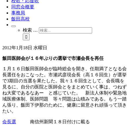
校歌・応援歌
同窓会概要
事務局
飯田高校
検索 …
2012年1月18日 水曜日
飯田医師会が１６年ぶりの選挙で市瀬会長を再任
１月１６日飯田医師会が臨時総会を開き、任期満了となる会
長選任をおこなった。市瀬武彦現会長（高１６回生）が選挙
で3期目の当選を果たした。我々１６回生として、会長職を
見るに、自分の医院と医師会とをまとめていく事は、つねず
ね大変であるなあー と感じていた。 新法人体制や緊急地
域医療体制、医師問題 等々問題は山積みである。もう一踏
ん張り、飯田下伊那のために、健康に留意され頑張って頂き
たい。
会長選
南信州新聞１８日付けに載る