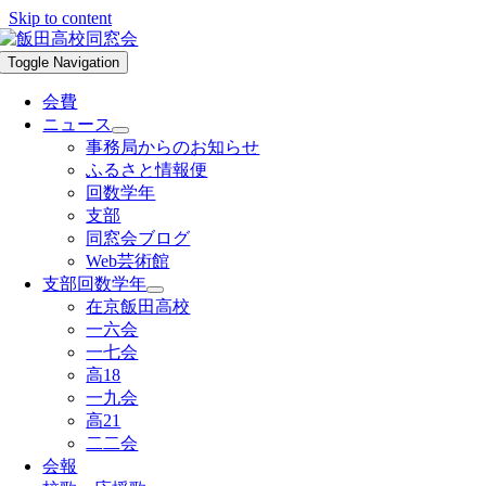
Skip to content
Toggle Navigation
会費
ニュース
事務局からのお知らせ
ふるさと情報便
回数学年
支部
同窓会ブログ
Web芸術館
支部回数学年
在京飯田高校
一六会
一七会
高18
一九会
高21
二二会
会報