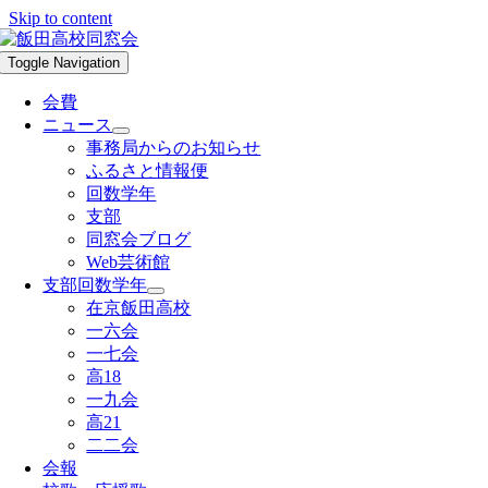
Skip to content
Toggle Navigation
会費
ニュース
事務局からのお知らせ
ふるさと情報便
回数学年
支部
同窓会ブログ
Web芸術館
支部回数学年
在京飯田高校
一六会
一七会
高18
一九会
高21
二二会
会報