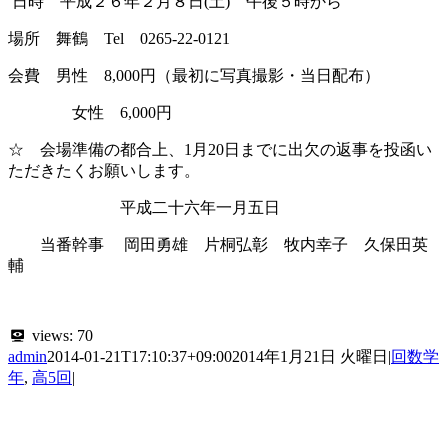
日時 平成２６年２月８日(土) 午後５時から
場所 舞鶴 Tel 0265-22-0121
会費 男性 8,000円（最初に写真撮影・当日配布）
女性 6,000円
☆ 会場準備の都合上、1月20日までに出欠の返事を投函い
ただきたくお願いします。
平成二十六年一月五日
当番幹事 岡田勇雄 片桐弘彰 牧内幸子 久保田英
輔
views:
70
admin
2014-01-21T17:10:37+09:00
2014年1月21日 火曜日
|
回数学
年
,
高5回
|