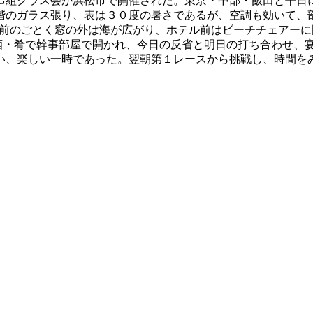
とG組クラス会が浜松市で開催された。東京・中部・飯田と平日
階のガラス張り、表は３０度の暑さであるが、空調も効いて、
」 名前のごとく窓の外は海が広がり、ホテル前はビーチチェア
酒・肴で幹事部屋で開かれ、今日の反省と明日の打ち合わせ、
い、楽しい一時であった。翌朝第１レースから挑戦し、時間を
。