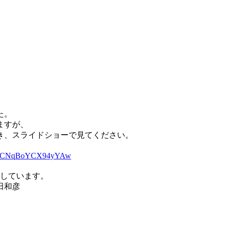
た。
ますが、
き、スライドショー
で見てください。
v1sRgCNqBoYCX94yYAw
信しています。
和彦