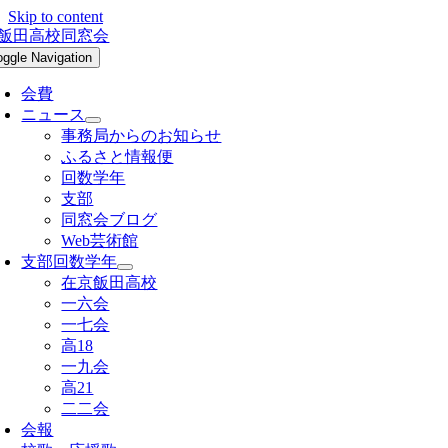
Skip to content
oggle Navigation
会費
ニュース
事務局からのお知らせ
ふるさと情報便
回数学年
支部
同窓会ブログ
Web芸術館
支部回数学年
在京飯田高校
一六会
一七会
高18
一九会
高21
二二会
会報