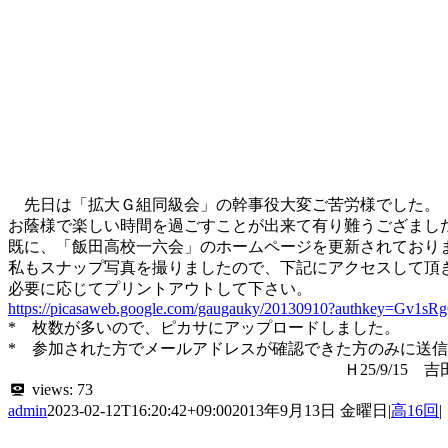
先日は「拡大Ｇ組同級会」の幹事役大変ご苦労様でした。
お蔭様で楽しい時間を過ごすことが出来て有り難うござまし
既に、「飯田高校一六会」のホームページを更新されており
私もスナップ写真を撮りましたので、下記にアクセスして頂
必要に応じてプリントアウトして下さい。
https://picasaweb.google.com/gaugauky/20130910?authkey=G
* 枚数が多いので、ピカサにアップロードしました。
* 参加された方でメールアドレスが確認できた方のみに送
Ｈ25/9/15 吉田
views:
73
admin
2023-02-12T16:20:42+09:00
2013年9月13日 金曜日
|
高16回
|