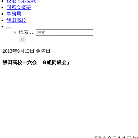
校歌・応援歌
同窓会概要
事務局
飯田高校
検索 …
2013年9月13日 金曜日
飯田高校一六会「Ｇ組同級会」