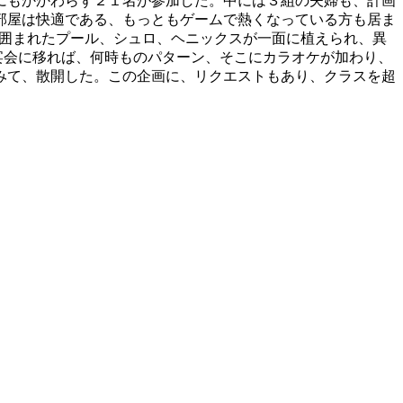
にもかかわらず２１名が参加した。中には３組の夫婦も、計画
部屋は快適である、もっともゲームで熱くなっている方も居ま
ーに囲まれたプール、シュロ、ヘニックスが一面に植えられ、異
宴会に移れば、何時ものパターン、そこにカラオケが加わり、
みて、散開した。この企画に、リクエストもあり、クラスを超