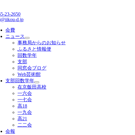
65-23-2650
j@iikou-d.jp
会費
ニュース
事務局からのお知らせ
ふるさと情報便
回数学年
支部
同窓会ブログ
Web芸術館
支部回数学年
在京飯田高校
一六会
一七会
高18
一九会
高21
二二会
会報