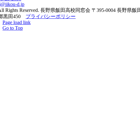
j@iikou-d.jp
All Rights Reserved. 長野県飯田高校同窓会 〒395-0004 長野県
郷黒田450
プライバシーポリシー
Page load link
Go to Top