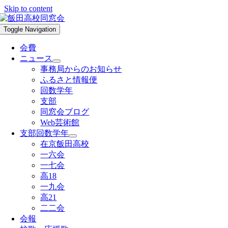
Skip to content
Toggle Navigation
会費
ニュース
事務局からのお知らせ
ふるさと情報便
回数学年
支部
同窓会ブログ
Web芸術館
支部回数学年
在京飯田高校
一六会
一七会
高18
一九会
高21
二二会
会報