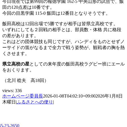
今日現在では第99回の報徳学園 162-5 中央山形の試合で、飯
田の120点差は10番です。
今回の目黒学園 115-0 飯田は12番目となりそうです。
飯田高校は12回出場で5勝ですが相手は皆県立高校です。
いずれにしても２回戦の相手とは、部員数・体格 共に格段
の差があります。
これはどの団体競技も同じですが、ハンディをものとせずノ
ーサイドの笛がなるまで全力で戦う姿勢が、観戦者の胸を熱
くさせます。
県立高校の星
としての来年度の飯田高校ラグビー班にエール
をおくります。
（北川 稔夫 高18回）
views:
336
ホームページ委員長
2026-01-08T04:02:10+09:00
2026年1月8日
木曜日
|
ふるさとへの便り
|
65-23-2650