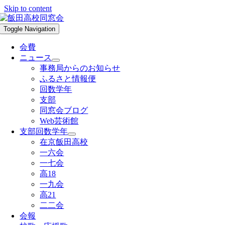
Skip to content
Toggle Navigation
会費
ニュース
事務局からのお知らせ
ふるさと情報便
回数学年
支部
同窓会ブログ
Web芸術館
支部回数学年
在京飯田高校
一六会
一七会
高18
一九会
高21
二二会
会報