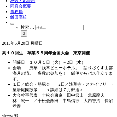
校歌・応援歌
同窓会概要
事務局
飯田高校
検索 …
2013年5月20日 月曜日
高１０回生 卒業５５周年全国大会 東京開催
開催日 １０月１日（火）～2日（水）
会場 浅草「浅草ビューホテル」 語り尽くす山雲
海月の情。 多数の参加を！ 飯伊からバス仕立てま
す。
１日／総会・懇親会 2日／浅草寺・スカイツリー・
皇居庭園散策 ＜詳細は７月郵送＞
大会幹事代表 十松会東京 田中節山 北原龍夫
林 宏一 ／十松会飯田 中島信行 大内智治 長沼
孝泰
views:
93