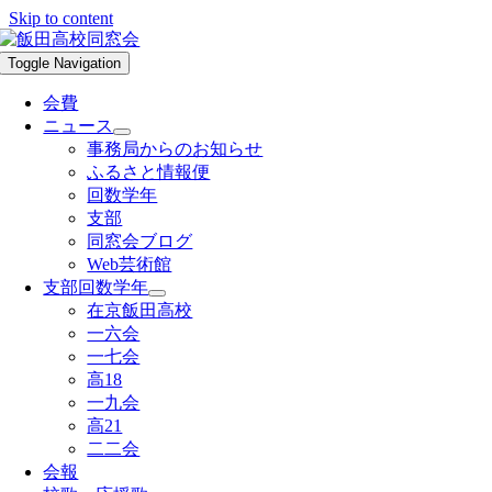
Skip to content
Toggle Navigation
会費
ニュース
事務局からのお知らせ
ふるさと情報便
回数学年
支部
同窓会ブログ
Web芸術館
支部回数学年
在京飯田高校
一六会
一七会
高18
一九会
高21
二二会
会報