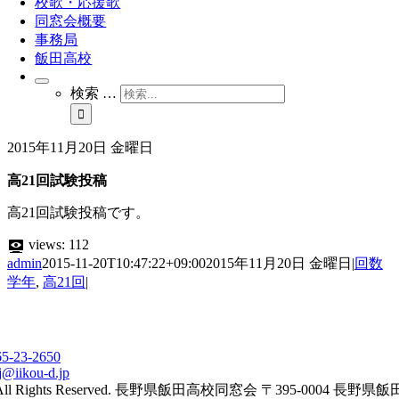
校歌・応援歌
同窓会概要
事務局
飯田高校
検索 …
2015年11月20日 金曜日
高21回試験投稿
高21回試験投稿です。
views:
112
admin
2015-11-20T10:47:22+09:00
2015年11月20日 金曜日
|
回数
学年
,
高21回
|
65-23-2650
j@iikou-d.jp
All Rights Reserved. 長野県飯田高校同窓会 〒395-0004 長野県