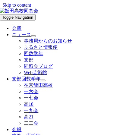
Skip to content
Toggle Navigation
会費
ニュース
事務局からのお知らせ
ふるさと情報便
回数学年
支部
同窓会ブログ
Web芸術館
支部回数学年
在京飯田高校
一六会
一七会
高18
一九会
高21
二二会
会報