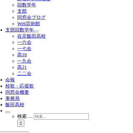
回数学年
支部
同窓会ブログ
Web芸術館
支部回数学年
在京飯田高校
一六会
一七会
高18
一九会
高21
二二会
会報
校歌・応援歌
同窓会概要
事務局
飯田高校
検索 …