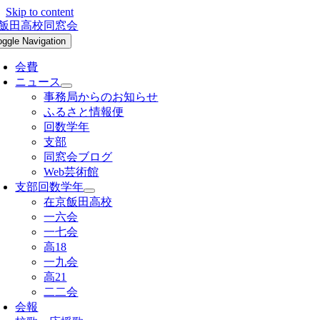
Skip to content
oggle Navigation
会費
ニュース
事務局からのお知らせ
ふるさと情報便
回数学年
支部
同窓会ブログ
Web芸術館
支部回数学年
在京飯田高校
一六会
一七会
高18
一九会
高21
二二会
会報