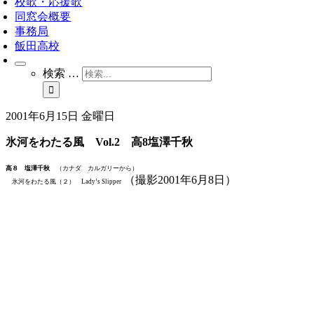
校歌・応援歌
同窓会概要
事務局
飯田高校
検索 …
2001年6月15日 金曜日
氷河をわたる風 Vol.2 高8塩澤千秋
高８ 塩澤千秋
（カナダ カルガリーから）
（撮影2001年6月8日）
氷河をわたる風（２） Lady’s Slipper