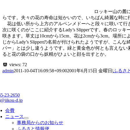
ロッキー山の麓に
らです。夫々の花の寿命は短かいので、いちばん綺麗な時に
花は低い所から上方のアルペンメドーへと段々に咲いて行きます。
次に咲くのがここに紹介するLady’s Slipperです。
咲きます。草丈は10cmから15cm、花は2cmから3cm
じからLady’s Slipperの名前が付けられたようですが
パー」とは少し違うようです。緑と黄金色が何とも言えない
ると花の袋の口から妖精がひょいと顔を出すとか。
views:
72
admin
2011-10-04T16:09:58+09:00
2001年6月15日 金曜日
|
ふるさ
65-23-2650
j@iikou-d.jp
会費
ニュース
事務局からのお知らせ
ふるさと情報便