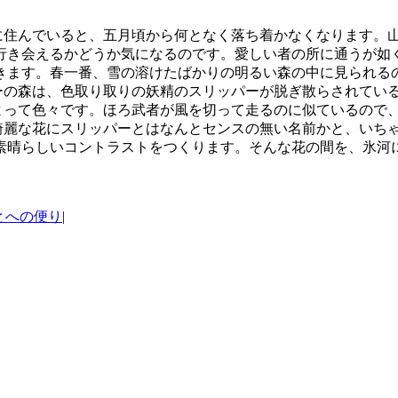
住んでいると、五月頃から何となく落ち着かなくなります。山
行き会えるかどうか気になるのです。愛しい者の所に通うが如
春一番、雪の溶けたばかりの明るい森の中に見られるのが、初めに
春のロッキーの森は、色取り取りの妖精のスリッパーが脱ぎ散らされ
。場所によって色々です。ほろ武者が風を切って走るのに似ている
、こんな綺麗な花にスリッパーとはなんとセンスの無い名前かと、いち
素晴らしいコントラストをつくります。そんな花の間を、氷河
とへの便り
|